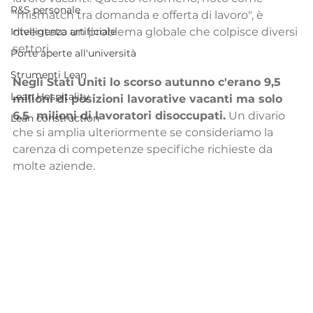
R&S personale
"mismatch tra domanda e offerta di lavoro", è 
Intelligenza artificiale
diventato un problema globale che colpisce diversi 
settori.
Porte aperte all'università
Strumenti Lean
Negli Stati Uniti lo scorso autunno c'erano 9,5 
Lean Hospitality
milioni di posizioni lavorative vacanti ma solo 
6.5  milioni di lavoratori disoccupati.
 Un divario 
Lean construction
che si amplia ulteriormente se consideriamo la 
carenza di competenze specifiche richieste da 
molte aziende.