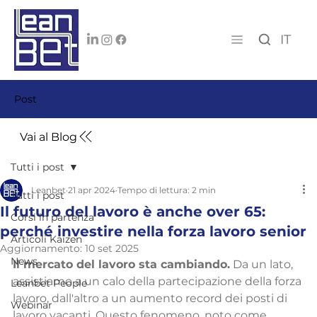
IT
Post
Vai al Blog
Tutti i post
Leanbet
21 apr 2024
Tempo di lettura: 2 min
Tutti i post
Il futuro del lavoro è anche over 65:
Corsi in partenza
perché investire nella forza lavoro senior
Articoli Kaizen
Aggiornamento:
10 set 2025
News
Il mercato del lavoro sta cambiando.
 Da un lato, 
assistiamo a un calo della partecipazione della forza 
Leanbet People
lavoro, dall'altro a un aumento record dei posti di 
Webinar
lavoro vacanti. Questo fenomeno, noto come 