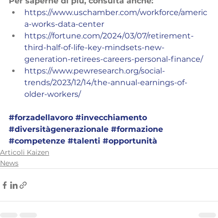
Per saperne di più, consulta anche:
https://www.uschamber.com/workforce/americ
a-works-data-center
https://fortune.com/2024/03/07/retirement-
third-half-of-life-key-mindsets-new-
generation-retirees-careers-personal-finance/
https://www.pewresearch.org/social-
trends/2023/12/14/the-annual-earnings-of-
older-workers/
#forzadellavoro
#invecchiamento
#diversitàgenerazionale
#formazione
#competenze
#talenti
#opportunità
Articoli Kaizen
News