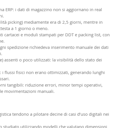
ma ERP: i dati di magazzino non si aggiornano in real 
ni.
bilità picking) mediamente era di 2,5 giorni, mentre in 
attesta a 1 giorno o meno.
i cartacei e moduli stampati per DDT e packing list, con 
he.
ogni spedizione richiedeva inserimento manuale dei dati 
i.
assenti o poco utilizzati: la visibilità dello stato dei 
i flussi fisici non erano ottimizzati, generando lunghi 
ssari.
ni tangibili: riduzione errori, minor tempi operativi, 
ulle movimentazioni manuali.
istica tendono a pilotare decine di casi d’uso digitali nei 
tato studiato utilizzando modelli che valutano dimensioni 