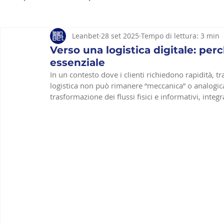
Leanbet
28 set 2025
Tempo di lettura: 3 min
Strumenti Lean
Lean Hospitality
Lean constru
Verso una logistica digitale: per
essenziale
In un contesto dove i clienti richiedono rapidità, tracc
logistica non può rimanere “meccanica” o analogica
trasformazione dei flussi fisici e informativi, inte