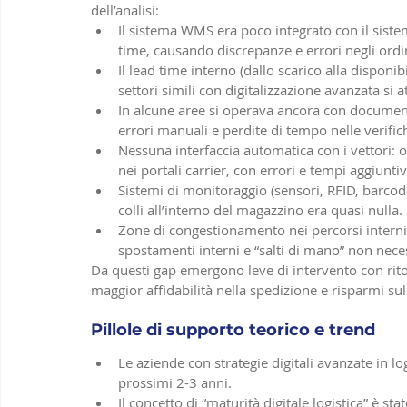
dell’analisi:
Il sistema WMS era poco integrato con il siste
time, causando discrepanze e errori negli ordi
Il lead time interno (dallo scarico alla disponi
settori simili con digitalizzazione avanzata si 
In alcune aree si operava ancora con document
errori manuali e perdite di tempo nelle verific
Nessuna interfaccia automatica con i vettori: 
nei portali carrier, con errori e tempi aggiuntiv
Sistemi di monitoraggio (sensori, RFID, barcode) 
colli all’interno del magazzino era quasi nulla.
Zone di congestionamento nei percorsi interni: 
spostamenti interni e “salti di mano” non nece
Da questi gap emergono leve di intervento con ritor
maggior affidabilità nella spedizione e risparmi s
Pillole di supporto teorico e trend
Le aziende con strategie digitali avanzate in log
prossimi 2-3 anni. 
Il concetto di “maturità digitale logistica” è s