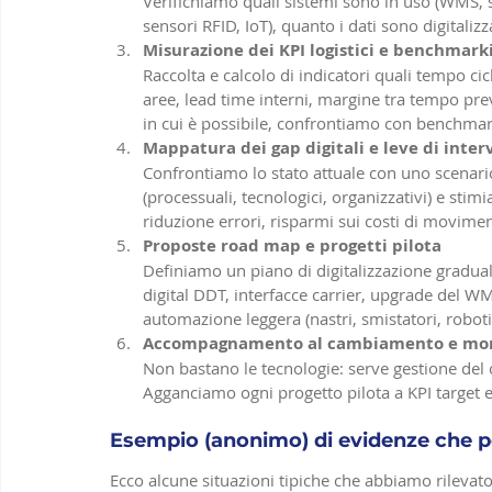
Verifichiamo quali sistemi sono in uso (WMS, si
sensori RFID, IoT), quanto i dati sono digitalizz
Misurazione dei KPI logistici e benchmark
Raccolta e calcolo di indicatori quali tempo c
aree, lead time interni, margine tra tempo previ
in cui è possibile, confrontiamo con benchmark
Mappatura dei gap digitali e leve di inte
Confrontiamo lo stato attuale con uno scenario “
(processuali, tecnologici, organizzativi) e stim
riduzione errori, risparmi sui costi di moviment
Proposte road map e progetti pilota
Definiamo un piano di digitalizzazione gradual
digital DDT, interfacce carrier, upgrade del WMS
automazione leggera (nastri, smistatori, roboti
Accompagnamento al cambiamento e mon
Non bastano le tecnologie: serve gestione de
Agganciamo ogni progetto pilota a KPI target e
Esempio (anonimo) di evidenze che
Ecco alcune situazioni tipiche che abbiamo rilevato 