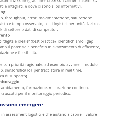
stemi MES integrati, interfacce con carrier, sistemi EDI, 
ati e integrati, e dove ci sono silos informativi.
ing
iclo, throughput, errori movimentazione, saturazione 
sto e tempo osservato, costi logistici per unità. Nei casi 
 di settore o dati di competitor.
rvento
digitale ideale” (best practice), identifichiamo i gap 
iamo il potenziale beneficio in avanzamento di efficienza, 
azione e flessibilità.
e con priorità ragionate: ad esempio avviare il modulo 
, sensoristica IoT per tracciatura in real time, 
ca di supporto).
itoraggio
l cambiamento, formazione, misurazione continua. 
 cruscotti per il monitoraggio periodico.
 possono emergere
in assessment logistici e che aiutano a capire il valore 