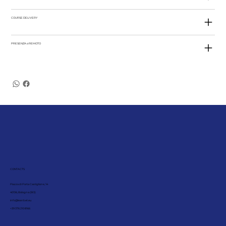
COURSE DELIVERY
PRESENZA o REMOTO
CONTACTS
Piazza di Porta Castiglione, 14
40136, Bologna (BO)
info@leanbet.eu
+39 376 210 8166