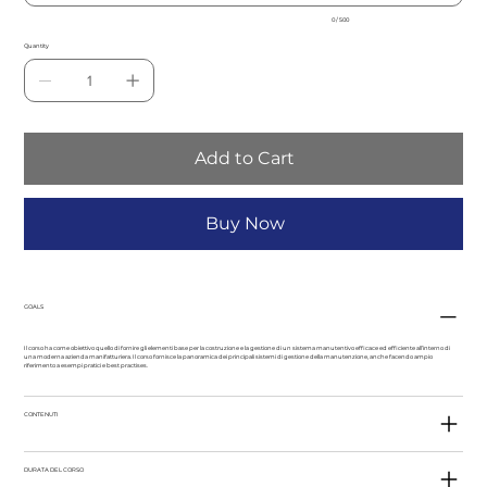
0 / 500
Quantity
Add to Cart
Buy Now
GOALS
Il corso ha come obiettivo quello di fornire gli elementi base per la costruzione e la gestione di un sistema manutentivo efficace ed efficiente all’interno di
una moderna azienda manifatturiera. Il corso fornisce la panoramica dei principali sistemi di gestione della manutenzione, anche facendo ampio
riferimento a esempi pratici e best practises.
CONTENUTI
DURATA DEL CORSO