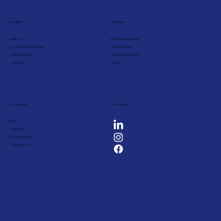
LEANBET
PERCORSI
ABOUT US
ESPERIENZE KAIZEN
VALUE FOR THE COMPANY
LEAN SIX SIGMA
WHAT DO WE DO
INDUSTRIAL MAKERS
COURSES
PDC-AI
QUICK LINKS
FOLLOW US
BLOG
CONTACTS
PRIVACY POLICY
COOKIE POLICY