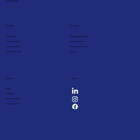
+39 376 210 8166
LEANBET
PERCORSI
CHI SIAMO
ESPERIENZE KAIZEN
VALORE PER TE
LEAN SIX SIGMA
COSA FACCIAMO
INDUSTRIAL MAKERS
CATALOGO CORSI
PDC-AI
LINK UTILI
SEGUICI
BLOG
CONTATTI
PRIVACY POLICY
COOKIE POLICY