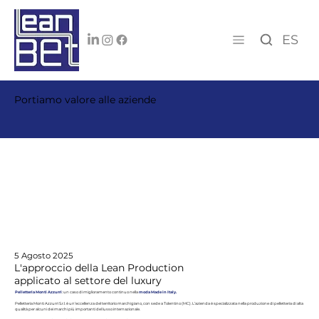
ES
Portiamo valore alle aziende
5 Agosto 2025
L'approccio della Lean Production
applicato al settore del luxury
Pelletteria Monti Azzurri
: un caso di miglioramento continuo nella
moda Made in Italy.
Pelletteria Monti Azzurri S.r.l. è un’eccellenza del territorio marchigiano, con sede a Tolentino (MC). L’azienda è specializzata nella produzione di pelletteria di alta
qualità per alcuni dei marchi più importanti del lusso internazionale.