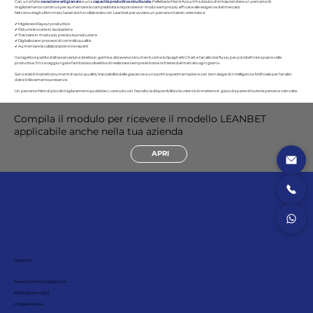
Con una forte
vocazione artigianale
e una
capacità produttiva strutturata
, Pelletteria Monti Azzurri ha deciso di intraprendere un percorso di
miglioramento continuo per aumentare la competitività e rispondere in modo sempre più efficace alle esigenze del mercato.
Nel corso degli ultimi mesi, l’azienda ha collaborato con Leanbet per avviare un percorso Kaizen orientato a:
✔ Migliorare il layout produttivo
✔ Ridurre le scorte in lavorazione
✔ Tracciare in modo più preciso la produzione
✔ Digitalizzare i processi di controllo qualità
✔ Aumentare la collaborazione tra reparti
Il progetto è partito dall’osservazione diretta in gemba, attraverso strumenti come la Spaghetti Chart e l’analisi dei flussi, per poi ridefinire spazi e celle
produttive, fino a raggiungere l’ambizioso obiettivo di realizzare sempre le borse richieste dal mercato ogni giorno.
Sono stati introdotti strumenti di auto-qualità, tracciabilità delle giacenze e una prima sperimentazione con tecnologie di Intelligenza Artificiale per l’analisi
dati e il rilevamento presenze.
Un percorso fatto di piccoli miglioramenti quotidiani, costruito con l’ascolto, la disponibilità e la volontà di mettersi in gioco da parte di tutte le persone coinvolte.
Compila il modulo per ricevere il modello LEANBET
applicabile anche nella tua azienda
APRI
CONTATTI
Piazza di Porta Castiglione, 14
40136, Bologna (BO)
info@leanbet.eu