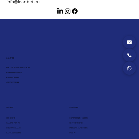
info@leanbet.eu
CONTATTI
Piazza di Porta Castiglione, 14
40136, Bologna (BO)
info@leanbet.eu
+39 376 210 8166
LEANBET
PERCORSI
CHI SIAMO
ESPERIENZE KAIZEN
VALORE PER TE
LEAN SIX SIGMA
COSA FACCIAMO
INDUSTRIAL MAKERS
CATALOGO CORSI
PDC-AI