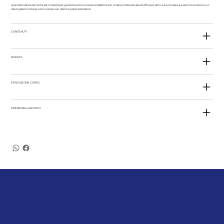
Approfondire le tecniche ed i metodi per gestire la comunicazione telefonica in modo professionale ed efficace, al fine da rendere questo strumento uno
dei migliori modi per comunicare con clienti o potenziali clienti.
CONTENUTI
DURATA
EROGAZIONE CORSO
PRESENZA o REMOTO