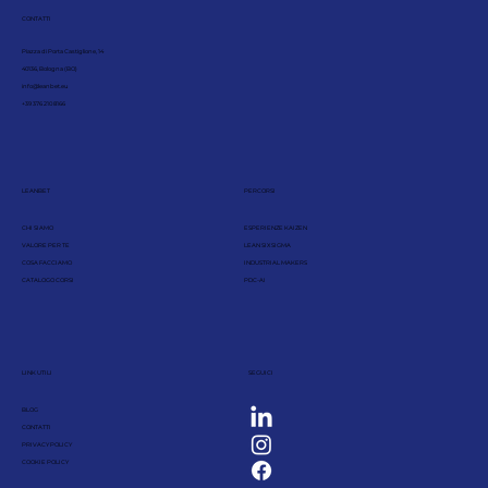
CONTATTI
Piazza di Porta Castiglione, 14
40136, Bologna (BO)
info@leanbet.eu
+39 376 210 8166
LEANBET
PERCORSI
CHI SIAMO
ESPERIENZE KAIZEN
VALORE PER TE
LEAN SIX SIGMA
COSA FACCIAMO
INDUSTRIAL MAKERS
CATALOGO CORSI
PDC-AI
LINK UTILI
SEGUICI
BLOG
CONTATTI
PRIVACY POLICY
COOKIE POLICY