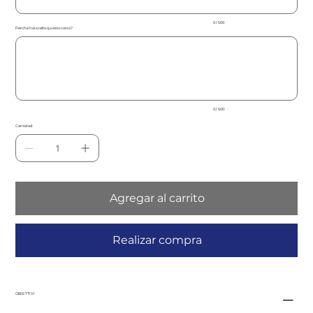
0 / 500
Perchè hai scelto questo corso?
Hasta
500
caracteres.
0 / 500
Cantidad
Agregar al carrito
Realizar compra
OBIETTIVI