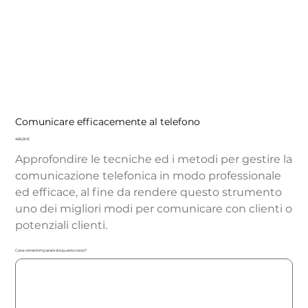
Comunicare efficacemente al telefono
Precio
406,00 €
Approfondire le tecniche ed i metodi per gestire la
comunicazione telefonica in modo professionale
ed efficace, al fine da rendere questo strumento
uno dei migliori modi per comunicare con clienti o
potenziali clienti.
Cosa vorresti imparare da questo corso?
Hasta
500
caracteres.