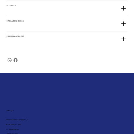
DESTINATARI
EROGAZIONE CORSO
PRESENZA o REMOTO
CONTATTI
Piazza di Porta Castiglione, 14
40136, Bologna (BO)
info@leanbet.eu
+39 376 210 8166