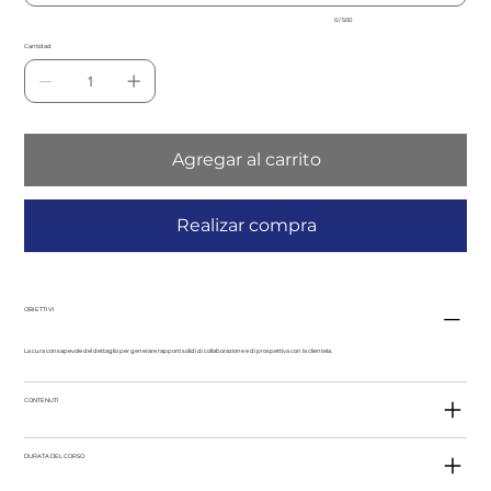
0 / 500
Cantidad
Agregar al carrito
Realizar compra
OBIETTIVI
La cura consapevole del dettaglio per generare rapporti solidi di collaborazione e di prospettiva con la clientela.
CONTENUTI
DURATA DEL CORSO