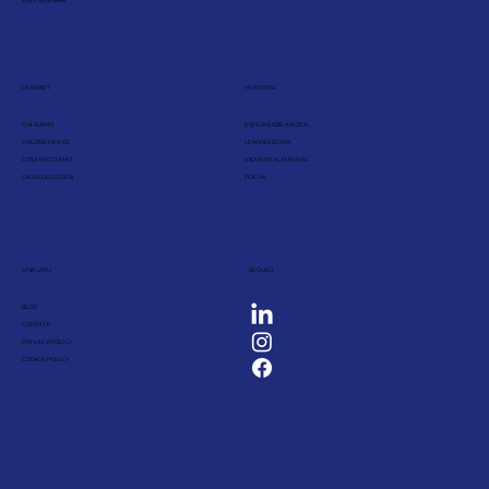
LEANBET
PERCORSI
CHI SIAMO
ESPERIENZE KAIZEN
VALORE PER TE
LEAN SIX SIGMA
COSA FACCIAMO
INDUSTRIAL MAKERS
CATALOGO CORSI
PDC-AI
LINK UTILI
SEGUICI
BLOG
CONTATTI
PRIVACY POLICY
COOKIE POLICY