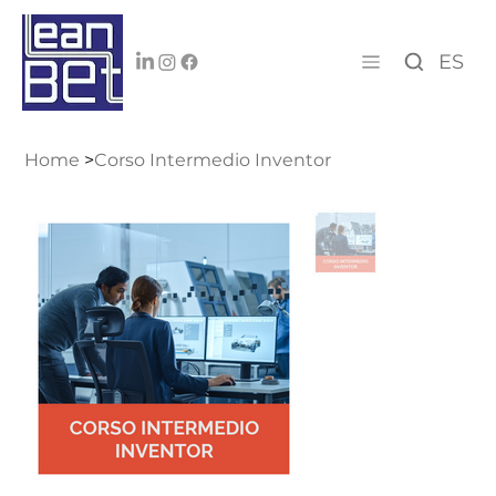
ES
Home
>
Corso Intermedio Inventor