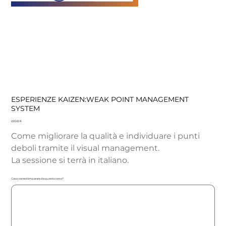
ESPERIENZE KAIZEN:WEAK POINT MANAGEMENT
SYSTEM
Precio
220,00 €
Come migliorare la qualità e individuare i punti
deboli tramite il visual management.
La sessione si terrà in italiano.
Cosa vorresti imparare da questo corso?
Hasta
500
caracteres.