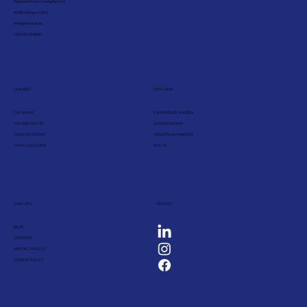
Piazza di Porta Castiglione, 14
40136, Bologna (BO)
info@leanbet.eu
+39 376 210 8166
LEANBET
PERCORSI
CHI SIAMO
ESPERIENZE KAIZEN
VALORE PER TE
LEAN SIX SIGMA
COSA FACCIAMO
INDUSTRIAL MAKERS
CATALOGO CORSI
PDC-AI
LINK UTILI
SEGUICI
BLOG
CONTATTI
PRIVACY POLICY
COOKIE POLICY