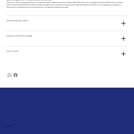
Stefano Cortiglioni COO - Chief Operating Officer MEP SpA.
"Dantotsu", termine giapponese per "il meglio del meglio", riflette l'importanza della qualità nella produzione. Il raggiungimento del Dantotsu, tramite il
WEAK POINT MANAGEMENT SISTEM, implica l'eccellenza, l'innovazione e il superamento delle aspettative, portando a un vantaggio competitivo e a
dipendenti motivati attraverso la visualizzazione e l'analisi dei problemi di qualità.
DESCRIZIONE DEL CORSO
MODALITÀ DI PARTECIPAZIONE
DATA E LUOGO
CONTATTI