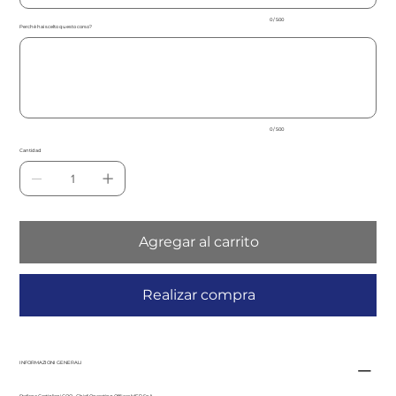
0 / 500
Perchè hai scelto questo corso?
Hasta
500
caracteres.
0 / 500
Cantidad
Agregar al carrito
Realizar compra
INFORMAZIONI GENERALI