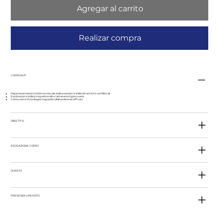
Agregar al carrito
Realizar compra
CONTENUTI
Rappresentazione tridimensionale delle posizioni e delle dinamiche conflittuali
Esplorazione delle prospettive altrui attraverso il gioco serio
Costruzione di strategie negoziali collaborative ed efficaci
OBIETTIVI
EROGAZIONE CORSO
DURATA
PRESENZA o REMOTO