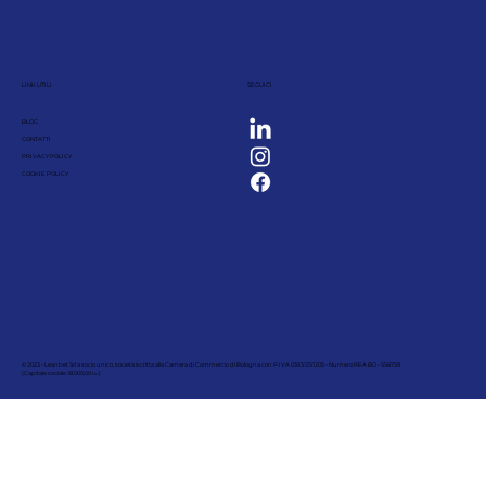
LINK UTILI
SEGUICI
BLOG
CONTATTI
PRIVACY POLICY
COOKIE POLICY
© 2023 - Leanbet Srl a socio unico, società iscritta alla Camera di Commercio di Bologna con P.IVA 03931251205 - Numero REA BO - 556759
(Capitale sociale 18.000,00 i.v.)