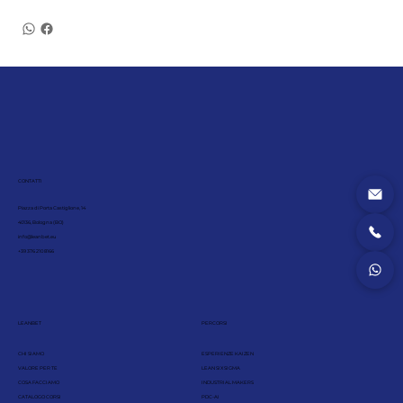
CONTATTI
Piazza di Porta Castiglione, 14
40136, Bologna (BO)
info@leanbet.eu
+39 376 210 8166
LEANBET
PERCORSI
CHI SIAMO
ESPERIENZE KAIZEN
VALORE PER TE
LEAN SIX SIGMA
COSA FACCIAMO
INDUSTRIAL MAKERS
CATALOGO CORSI
PDC-AI