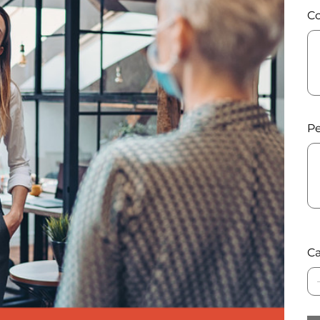
Co
Has
500
cara
Pe
Has
500
cara
Ca