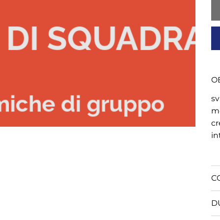
OB
sv
me
cr
in
C
D