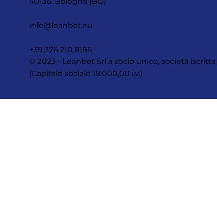
40136, Bologna (BO)
info@leanbet.eu
+39 376 210 8166
© 2023 - Leanbet Srl a socio unico, società iscr
(Capitale sociale 18.000,00 i.v.)