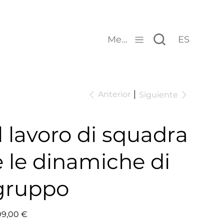
Menu
ES
Anterior
Siguiente
Il lavoro di squadra
e le dinamiche di
gruppo
io
9,00 €