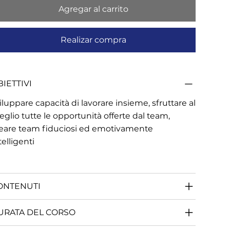
Agregar al carrito
Realizar compra
IETTIVI
iluppare capacità di lavorare insieme, sfruttare al
glio tutte le opportunità offerte dal team,
eare team fiduciosi ed emotivamente
telligenti
ONTENUTI
URATA DEL CORSO