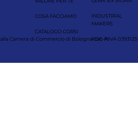
LEAN SIX SIGMA
VALORE PER TE
INDUSTRIAL
COSA FACCIAMO
MAKERS
CATALOGO CORSI
itta alla Camera di Commercio di Bologna con P.IVA 0393
PDC-AI