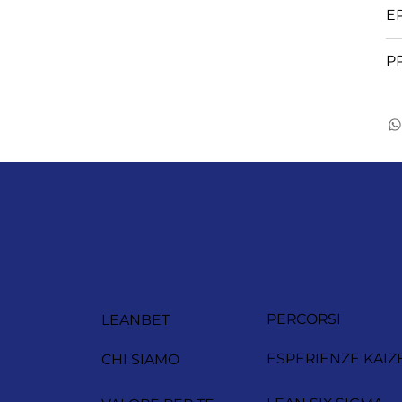
E
P
PERCORSI
LEANBET
ESPERIENZE KAIZ
CHI SIAMO