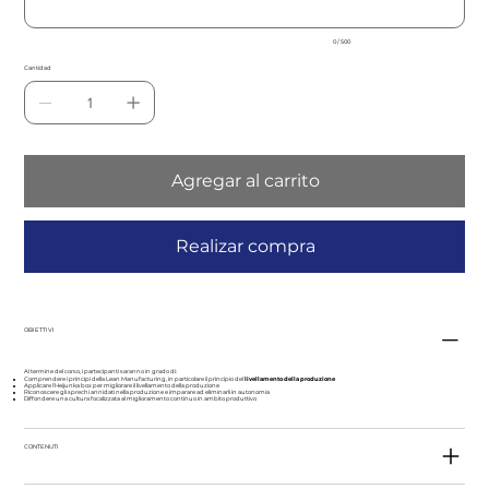
0 / 500
Cantidad
Agregar al carrito
Realizar compra
OBIETTIVI
Al termine del corso, i partecipanti saranno in grado di:
Comprendere i principi della Lean Manufacturing, in particolare il principio del
livellamento della produzione
Applicare l'Heijunka box per migliorare il livellamento della produzione
Riconoscere gli sprechi annidati nella produzione e imparare ad eliminarli in autonomia
Diffondere una cultura focalizzata al miglioramento continuo in ambito produttivo
CONTENUTI