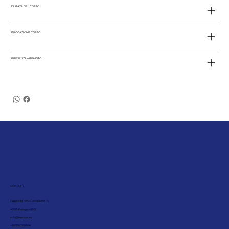
DURATA DEL CORSO
EROGAZIONE CORSO
PRESENZA o REMOTO
CONTATTI
Piazza di Porta Castiglione, 14
40136, Bologna (BO)
info@leanbet.eu
+39 376 210 8166