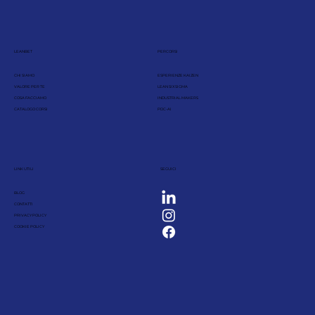
LEANBET
PERCORSI
CHI SIAMO
ESPERIENZE KAIZEN
VALORE PER TE
LEAN SIX SIGMA
COSA FACCIAMO
INDUSTRIAL MAKERS
CATALOGO CORSI
PDC-AI
LINK UTILI
SEGUICI
BLOG
CONTATTI
PRIVACY POLICY
COOKIE POLICY