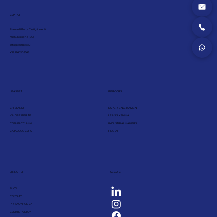
CONTATTI
Piazza di Porta Castiglione, 14
40136, Bologna (BO)
info@leanbet.eu
+39 376 210 8166
LEANBET
PERCORSI
CHI SIAMO
ESPERIENZE KAIZEN
VALORE PER TE
LEAN SIX SIGMA
COSA FACCIAMO
INDUSTRIAL MAKERS
CATALOGO CORSI
PDC-AI
LINK UTILI
SEGUICI
BLOG
CONTATTI
PRIVACY POLICY
COOKIE POLICY