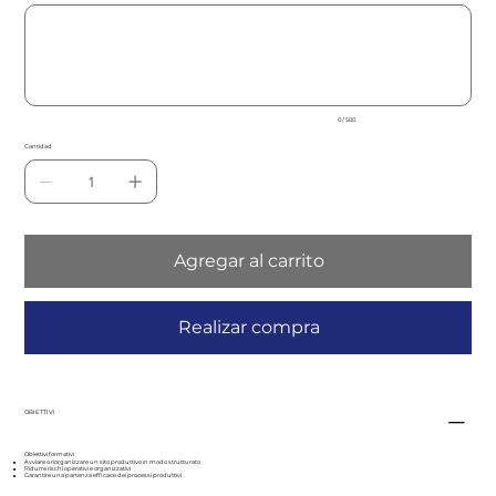
Hasta
500
caracteres.
0 / 500
Cantidad
Agregar al carrito
Realizar compra
OBIETTIVI
Obiettivi formativi
Avviare o riorganizzare un sito produttivo in modo strutturato
Ridurre rischi operativi e organizzativi
Garantire una partenza efficace dei processi produttivi