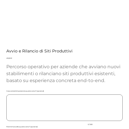
Avvio e Rilancio di Siti Produttivi
Precio
410,00 €
Percorso operativo per aziende che avviano nuovi
stabilimenti o rilanciano siti produttivi esistenti,
basato su esperienza concreta end-to-end.
Cosa vorresti imparare da questo corso? (opcional)
Hasta
500
caracteres.
0 / 500
Perchè hai scelto questo corso? (opcional)