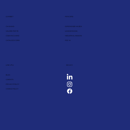
LEANBET
PERCORSI
CHI SIAMO
ESPERIENZE KAIZEN
VALORE PER TE
LEAN SIX SIGMA
COSA FACCIAMO
INDUSTRIAL MAKERS
CATALOGO CORSI
PDC-AI
LINK UTILI
SEGUICI
BLOG
CONTATTI
PRIVACY POLICY
COOKIE POLICY