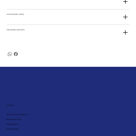
EROGAZIONE CORSO
PRESENZA o REMOTO
CONTATTI
Piazza di Porta Castiglione, 14
40136, Bologna (BO)
info@leanbet.eu
+39 376 210 8166