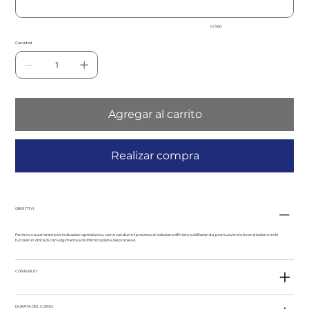
0 / 500
Cantidad
Agregar al carrito
Realizar compra
OBIETTIVI
Fornire una panoramica e indicazioni operative su come condurre il processo di selezione all’interno dell’azienda, promuovendo la condivisione tra le
funzioni in ottica di coinvolgimento e di ottimizzazione del processo.
CONTENUTI
DURATA DEL CORSO