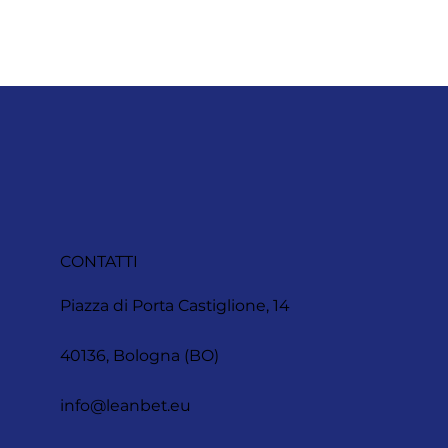
CONTATTI
Piazza di Porta Castiglione, 14
40136, Bologna (BO)
info@leanbet.eu