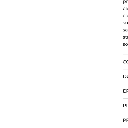
pr
ce
co
su
sa
st
so
C
D
E
P
P