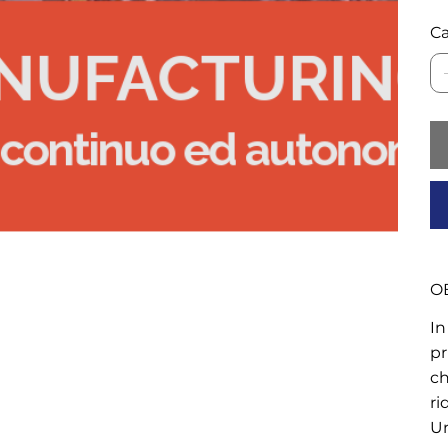
Ca
OB
In
pr
ch
ri
Un