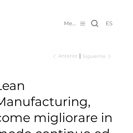
Menu
ES
Anterior
Siguiente
Lean
Manufacturing,
come migliorare in