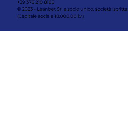
+39 376 210 8166
© 2023 - Leanbet Srl a socio unico, società iscr
(Capitale sociale 18.000,00 i.v.)