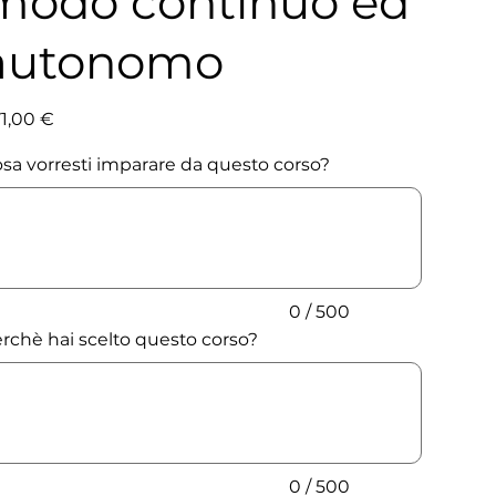
modo continuo ed
autonomo
io
1,00 €
sa vorresti imparare da questo corso?
ta
cteres.
0 / 500
rchè hai scelto questo corso?
ta
cteres.
0 / 500