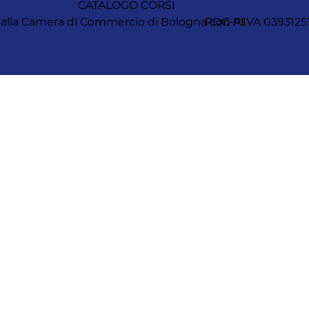
CATALOGO CORSI
itta alla Camera di Commercio di Bologna con P.IVA 0393
PDC-AI