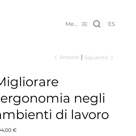
Menu
ES
Anterior
Siguiente
Migliorare
l'ergonomia negli
ambienti di lavoro
io
4,00 €