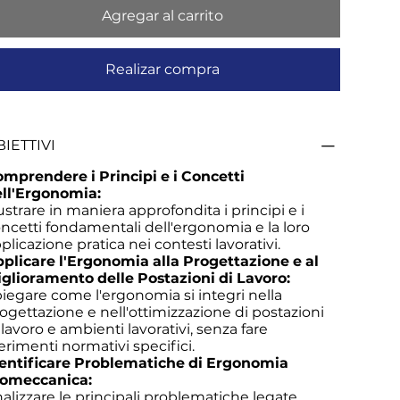
Agregar al carrito
Realizar compra
IETTIVI
mprendere i Principi e i Concetti
ll'Ergonomia:
lustrare in maniera approfondita i principi e i
ncetti fondamentali dell'ergonomia e la loro
plicazione pratica nei contesti lavorativi.
plicare l'Ergonomia alla Progettazione e al
glioramento delle Postazioni di Lavoro:
iegare come l'ergonomia si integri nella
ogettazione e nell'ottimizzazione di postazioni
 lavoro e ambienti lavorativi, senza fare
ferimenti normativi specifici.
entificare Problematiche di Ergonomia
iomeccanica:
alizzare le principali problematiche legate