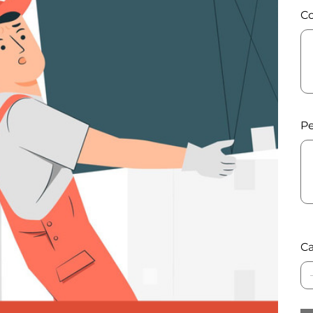
Co
Has
500
cara
Pe
Has
500
cara
Ca