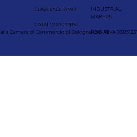
INDUSTRIAL
COSA FACCIAMO
MAKERS
CATALOGO CORSI
itta alla Camera di Commercio di Bologna con P.IVA 0393
PDC-AI