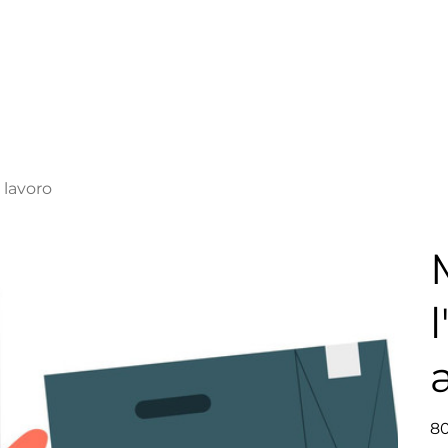
 lavoro
Prec
80