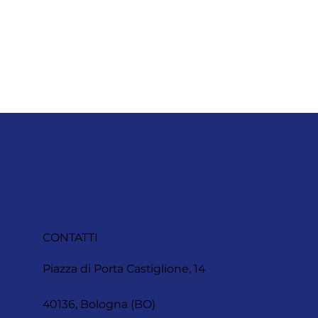
CONTATTI
Piazza di Porta Castiglione, 14
40136, Bologna (BO)