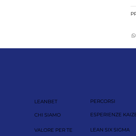
P
PERCORSI
LEANBET
ESPERIENZE KAIZ
CHI SIAMO
LEAN SIX SIGMA
VALORE PER TE