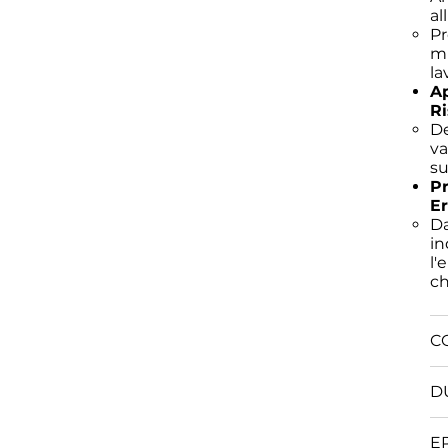
al
Pr
mi
la
Ap
Ri
De
va
su
Pr
E
Da
in
l'
ch
C
D
E