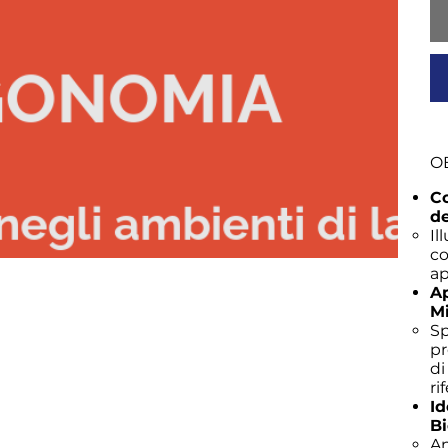
OB
Co
de
Il
co
ap
Ap
Mi
Sp
pr
di
ri
Id
B
An