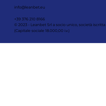
info@leanbet.eu
+39 376 210 8166
© 2023 - Leanbet Srl a socio unico, società iscr
(Capitale sociale 18.000,00 i.v.)