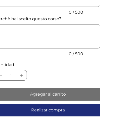
0 / 500
rchè hai scelto questo corso?
ta
cteres.
0 / 500
ntidad
Agregar al carrito
Realizar compra