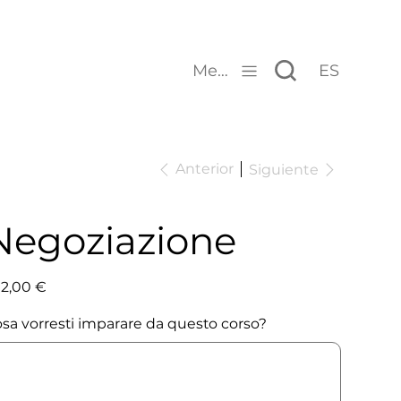
Menu
ES
Anterior
Siguiente
Negoziazione
io
2,00 €
sa vorresti imparare da questo corso?
ta
cteres.