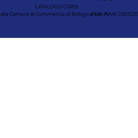
CATALOGO CORSI
itta alla Camera di Commercio di Bologna con P.IVA 0393
PDC-AI