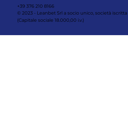
+39 376 210 8166
© 2023 - Leanbet Srl a socio unico, società iscr
(Capitale sociale 18.000,00 i.v.)