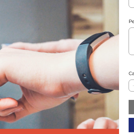
Pe
Has
500
cara
Ca