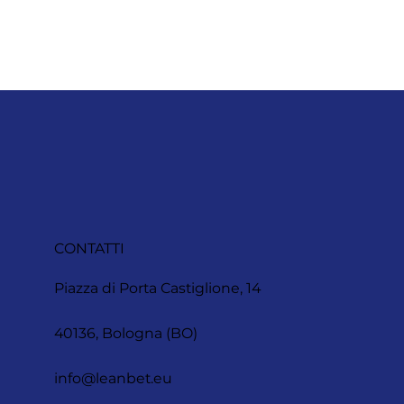
CONTATTI
Piazza di Porta Castiglione, 14
40136, Bologna (BO)
info@leanbet.eu