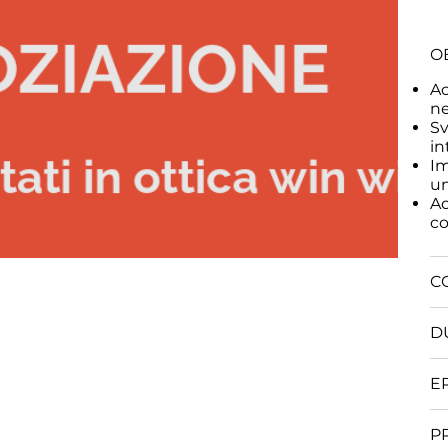
OB
Ac
ne
Sv
in
Im
un
Ac
co
C
D
E
P