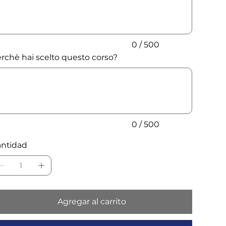
0 / 500
rchè hai scelto questo corso?
ta
cteres.
0 / 500
ntidad
Agregar al carrito