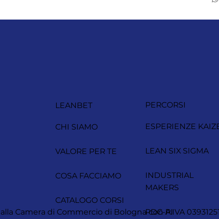
PERCORSI
LEANBET
ESPERIENZE KAIZ
CHI SIAMO
LEAN SIX SIGMA
VALORE PER TE
INDUSTRIAL
COSA FACCIAMO
MAKERS
CATALOGO CORSI
itta alla Camera di Commercio di Bologna con P.IVA 0393
PDC-AI