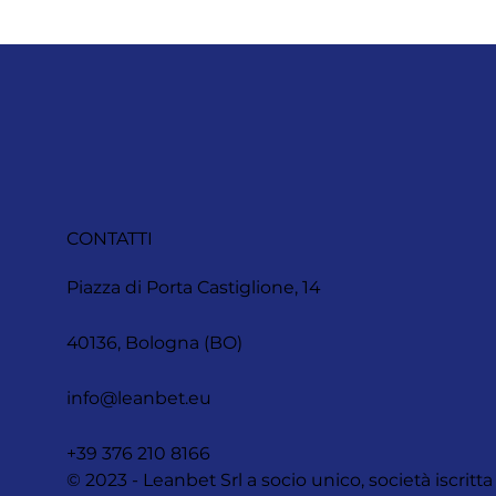
CONTATTI
Piazza di Porta Castiglione, 14
40136, Bologna (BO)
info@leanbet.eu
+39 376 210 8166
© 2023 - Leanbet Srl a socio unico, società iscr