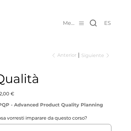
Menu
ES
Anterior
Siguiente
Qualità
io
2,00 €
PQP - Advanced Product Quality Planning
sa vorresti imparare da questo corso?
ta
cteres.