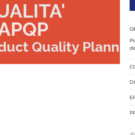
OB
Pi
de
C
D
E
P