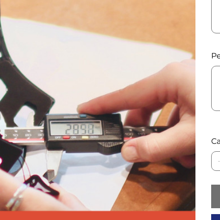
Pe
Has
500
cara
Ca