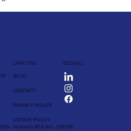
LINK UTILI
SEGUICI
EN
BLOG
CONTATTI
PRIVACY POLICY
COOKIE POLICY
1251205 - Numero REA BO - 556759