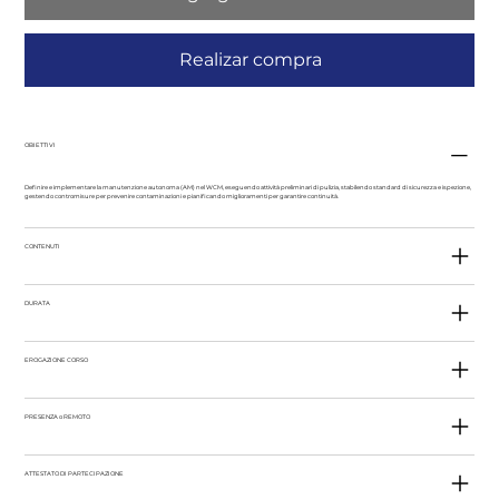
Realizar compra
OBIETTIVI
Definire e implementare la manutenzione autonoma (AM) nel WCM, eseguendo attività preliminari di pulizia, stabilendo standard di sicurezza e ispezione,
gestendo contromisure per prevenire contaminazioni e pianificando miglioramenti per garantire continuità.
CONTENUTI
DURATA
EROGAZIONE CORSO
PRESENZA o REMOTO
ATTESTATO DI PARTECIPAZIONE