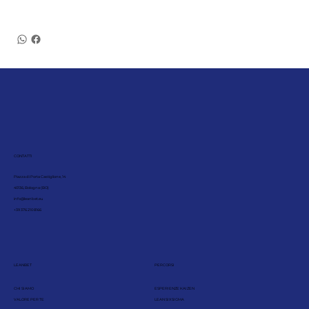
CONTATTI
Piazza di Porta Castiglione, 14
40136, Bologna (BO)
info@leanbet.eu
+39 376 210 8166
LEANBET
PERCORSI
CHI SIAMO
ESPERIENZE KAIZEN
VALORE PER TE
LEAN SIX SIGMA