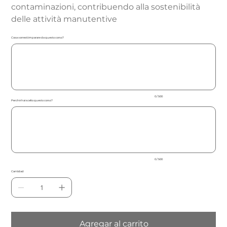
contaminazioni, contribuendo alla sostenibilità
delle attività manutentive
Cosa vorresti imparare da questo corso?
Hasta
500
caracteres.
0 / 500
Perchè hai scelto questo corso?
Hasta
500
caracteres.
0 / 500
Cantidad
Agregar al carrito