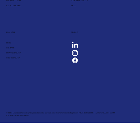
COSA FACCIAMO
INDUSTRIAL MAKERS
CATALOGO CORSI
PDC-AI
LINK UTILI
SEGUICI
BLOG
CONTATTI
PRIVACY POLICY
COOKIE POLICY
© 2023 - Leanbet Srl a socio unico, società iscritta alla Camera di Commercio di Bologna con P.IVA 03931251205 - Numero REA BO - 556759
(Capitale sociale 18.000,00 i.v.)