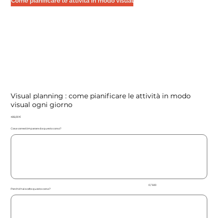
Visual planning : come pianificare le attività in modo
visual ogni giorno
Precio
406,00 €
Cosa vorresti imparare da questo corso?
Hasta
500
caracteres.
0 / 500
Perchè hai scelto questo corso?
Hasta
500
caracteres.