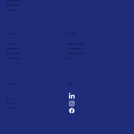
40136, Bologna (BO)
info@leanbet.eu
+39 376 210 8166
LEANBET
PERCORSI
CHI SIAMO
ESPERIENZE KAIZEN
VALORE PER TE
LEAN SIX SIGMA
COSA FACCIAMO
INDUSTRIAL MAKERS
CATALOGO CORSI
PDC-AI
LINK UTILI
SEGUICI
BLOG
CONTATTI
PRIVACY POLICY
COOKIE POLICY