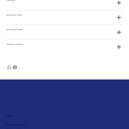
CONTENUTI
DURATA DEL CORSO
EROGAZIONE CORSO
PRESENZA o REMOTO
CONTATTI
Piazza di Porta Castiglione, 14