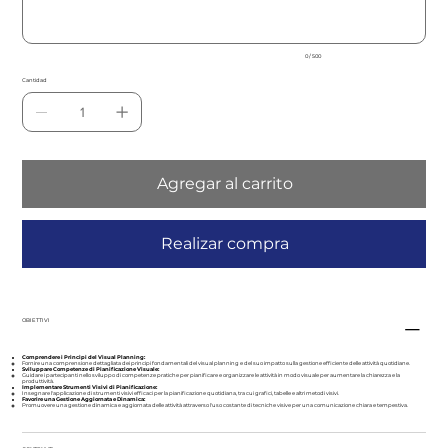
0 / 500
Cantidad
Agregar al carrito
Realizar compra
OBIETTIVI
Comprendere i Principi del Visual Planning:
Fornire una comprensione dettagliata dei principi fondamentali del visual planning e del suo impatto sulla gestione efficiente delle attività quotidiane.
Sviluppare Competenze di Pianificazione Visuale:
Guidare i partecipanti nello sviluppo di competenze pratiche per pianificare e organizzare le attività in modo visuale per aumentare la chiarezza e la
produttività.
Implementare Strumenti Visivi di Pianificazione:
Insegnare l'applicazione di strumenti visivi efficaci per la pianificazione quotidiana, tra cui grafici, tabelle e altri metodi visivi.
Favorire una Gestione Aggiornata e Dinamica:
Promuovere una gestione dinamica e aggiornata delle attività attraverso l'uso costante di tecniche visive per una comunicazione chiara e tempestiva.