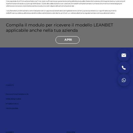
Consapevole che il “si è sempre fatto così” non è più sufficiente per garantire la competitività e la qualità, l'azienda ha deciso di intraprendere un percorso di
trasformazione basato sui principi del Kaizen. Grazie alla collaborazione con Leanbet, Emodial ha implementato numerosi strumenti e metodologie per
ottimizzare i processi, standardizzare le procedure e coinvolgere attivamente il personale.
I risultati ottenuti dimostrano come l'adozione di un approccio sistematico al miglioramento continuo possa portare a un significativo aumento
dell'efficienza, della qualità dei prodotti e della soddisfazione del cliente, anche in un settore altamente regolamentato come quello biomedico.
Compila il modulo per ricevere il modello LEANBET
applicabile anche nella tua azienda
APRI
CONTATTI
Piazza di Porta Castiglione, 14
40136, Bologna (BO)
info@leanbet.eu
+39 376 210 8166
LEANBET
PERCORSI