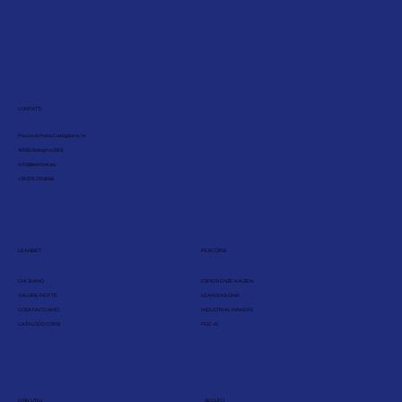
CONTATTI
Piazza di Porta Castiglione, 14
40136, Bologna (BO)
info@leanbet.eu
+39 376 210 8166
LEANBET
PERCORSI
CHI SIAMO
ESPERIENZE KAIZEN
VALORE PER TE
LEAN SIX SIGMA
COSA FACCIAMO
INDUSTRIAL MAKERS
CATALOGO CORSI
PDC-AI
LINK UTILI
SEGUICI