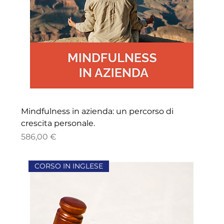
Mindfulness in azienda: un percorso di
crescita personale.
Precio
586,00 €
CORSO IN INGLESE