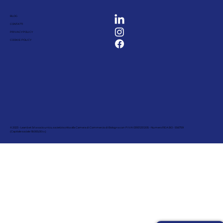
BLOG
CONTATTI
PRIVACY POLICY
COOKIE POLICY
© 2023 - Leanbet Srl a socio unico, società iscritta alla Camera di Commercio di Bologna con P.IVA 03931251205 - Numero REA BO - 556759
(Capitale sociale 18.000,00 i.v.)