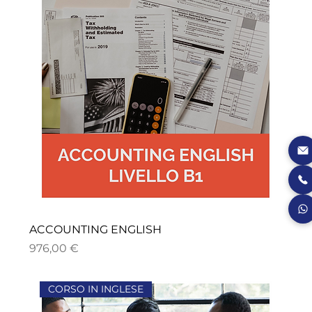
ACCOUNTING ENGLISH
Precio
976,00 €
CORSO IN INGLESE