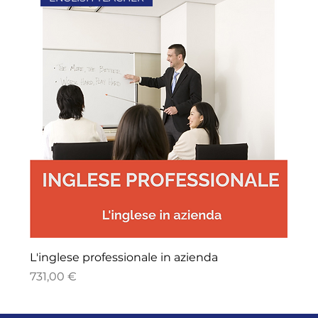
L'inglese professionale in azienda
Precio
731,00 €