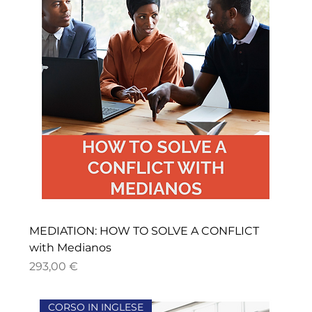
MEDIATION: HOW TO SOLVE A CONFLICT
with Medianos
Precio
293,00 €
CORSO IN INGLESE