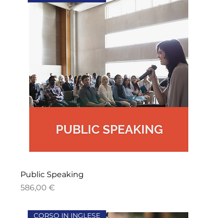
Public Speaking
Precio
586,00 €
CORSO IN INGLESE