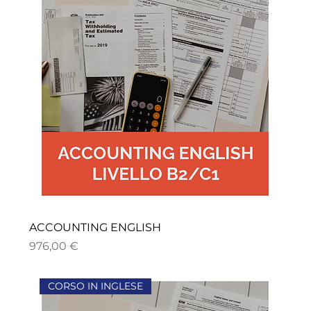
ACCOUNTING ENGLISH
Precio
976,00 €
CORSO IN INGLESE