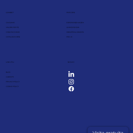
LEANBET
PERCORSI
CHI SIAMO
ESPERIENZE KAIZEN
VALORE PER TE
LEAN SIX SIGMA
COSA FACCIAMO
INDUSTRIAL MAKERS
CATALOGO CORSI
PDC-AI
LINK UTILI
SEGUICI
BLOG
CONTATTI
PRIVACY POLICY
COOKIE POLICY
Visita gratuita