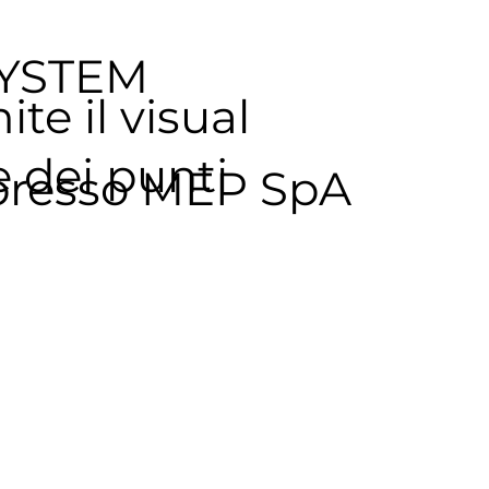
YSTEM
te il visual
 dei punti
 presso MEP SpA