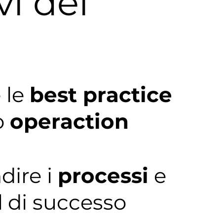
vi del
 le
best practice
o
operaction
dire i
processi
e
d
di successo