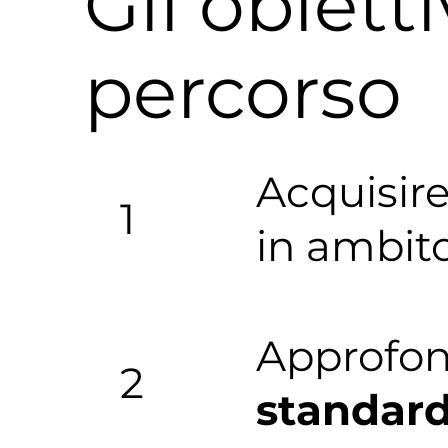
Gli obietti
percorso
Acquisire
1
in ambit
Approfon
2
standar