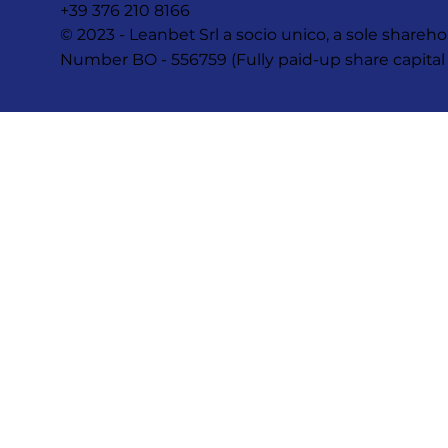
+39 376 210 8166
© 2023 - Leanbet Srl a socio unico, a sole sha
Number BO - 556759 (Fully paid-up share capital