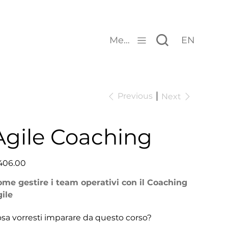
Menu
EN
Previous
Next
Agile Coaching
e
406.00
me gestire i team operativi con il Coaching
ile
sa vorresti imparare da questo corso?