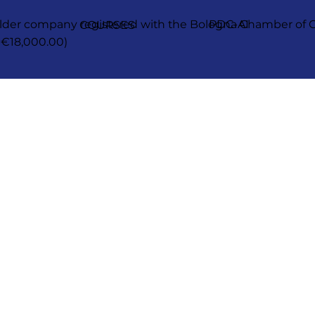
reholder company registered with the Bologna Chamber 
PDC-AI
COURSES
 €18,000.00)