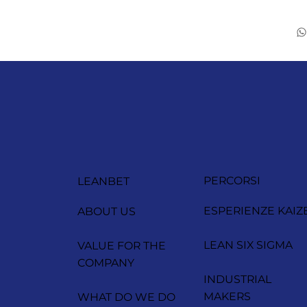
PERCORSI
LEANBET
ESPERIENZE KAIZ
ABOUT US
LEAN SIX SIGMA
VALUE FOR THE
COMPANY
INDUSTRIAL
MAKERS
WHAT DO WE DO