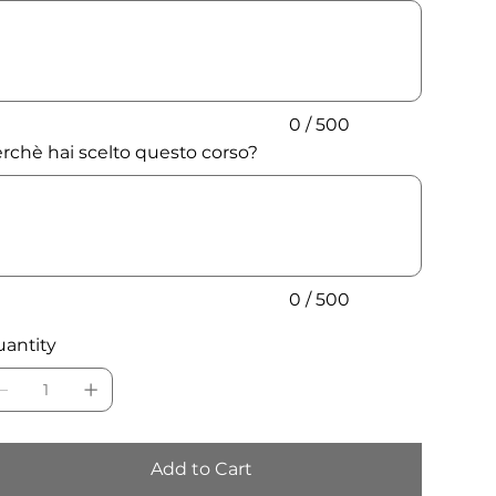
acters.
0 / 500
rchè hai scelto questo corso?
acters.
0 / 500
antity
Add to Cart