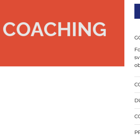
G
Fo
sv
ob
C
D
C
P