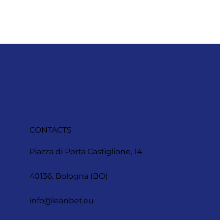
CONTACTS
Piazza di Porta Castiglione, 14
40136, Bologna (BO)
info@leanbet.eu