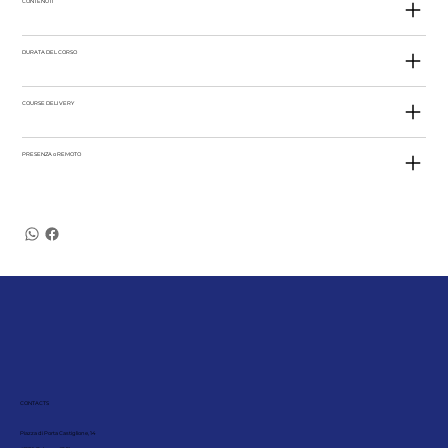
CONTENUTI
DURATA DEL CORSO
COURSE DELIVERY
PRESENZA o REMOTO
CONTACTS
Piazza di Porta Castiglione, 14