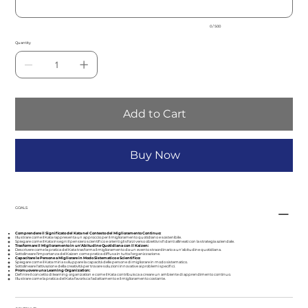
0 / 500
Quantity
Add to Cart
Buy Now
GOALS
Comprendere il Significato del Kata nel Contesto del Miglioramento Continuo:
Illustrare come il Kata rappresenta un approccio per il miglioramento quotidiano e sostenibile.
Spiegare come il Kata insegni il pensiero scientifico e orienti gli sforzi verso obiettivi sfidanti allineati con la strategia aziendale.
Trasformare il Miglioramento in un'Abitudine Quotidiana con il Kaizen:
Descrivere come la pratica del Kata trasforma il miglioramento da un evento straordinario a un'abitudine quotidiana.
Sottolineare l'importanza del Kaizen come pratica diffusa in tutta l'organizzazione.
Capacitare le Persone a Migliorare in Modo Sistematico e Scientifico:
Spiegare come il Kata miri a sviluppare la capacità delle persone di migliorare in modo sistematico.
Sottolineare l'attivazione della creatività per trovare soluzioni innovative ai problemi specifici.
Promuovere una Learning Organization:
Definire il concetto di learning organization e come il Kata contribuisca a creare un ambiente di apprendimento continuo.
Illustrare come la pratica del Kata favorisca l'adattamento e il miglioramento costante.