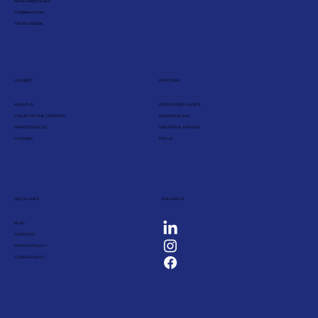
40136, Bologna (BO)
info@leanbet.eu
+39 376 210 8166
LEANBET
PERCORSI
ABOUT US
ESPERIENZE KAIZEN
VALUE FOR THE COMPANY
LEAN SIX SIGMA
WHAT DO WE DO
INDUSTRIAL MAKERS
COURSES
PDC-AI
QUICK LINKS
FOLLOW US
BLOG
CONTACTS
PRIVACY POLICY
COOKIE POLICY