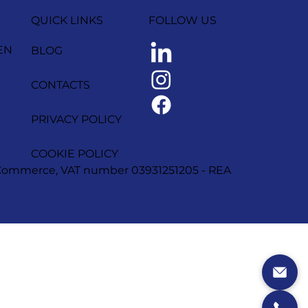
QUICK LINKS
FOLLOW US
EN
BLOG
CONTACTS
PRIVACY POLICY
COOKIE POLICY
of Commerce, VAT number 03931251205 - REA