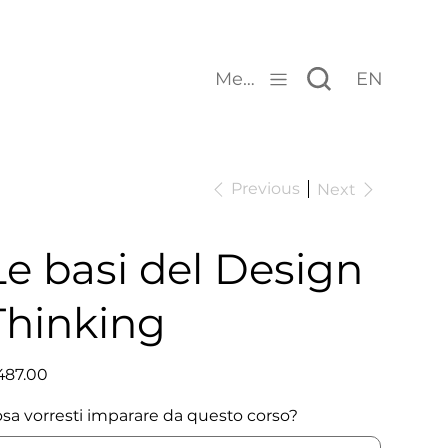
Menu
EN
Previous
Next
Le basi del Design
Thinking
e
487.00
sa vorresti imparare da questo corso?