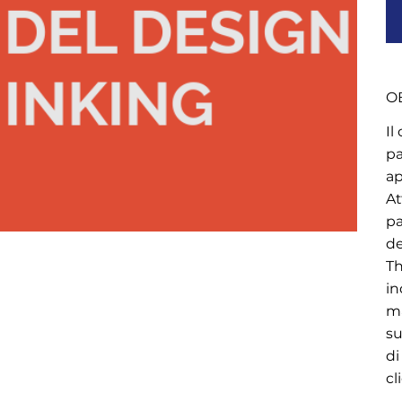
OB
Il
pa
ap
At
pa
de
Th
in
ma
su
di
cl