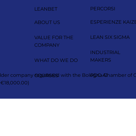
PERCORSI
LEANBET
ESPERIENZE KAIZ
ABOUT US
LEAN SIX SIGMA
VALUE FOR THE
COMPANY
INDUSTRIAL
MAKERS
WHAT DO WE DO
reholder company registered with the Bologna Chamber 
PDC-AI
COURSES
 €18,000.00)