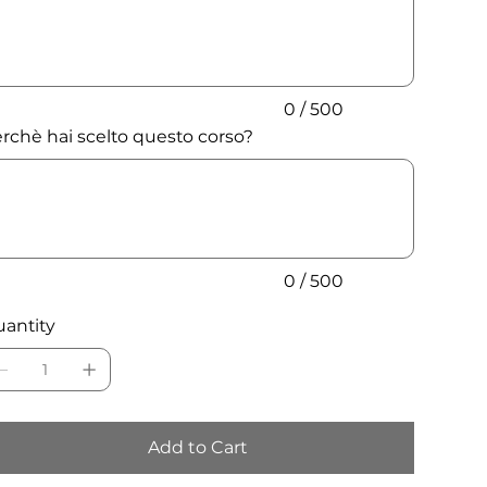
acters.
0 / 500
rchè hai scelto questo corso?
acters.
0 / 500
antity
Add to Cart