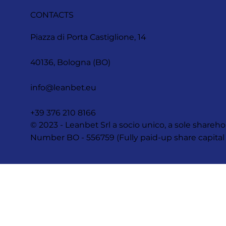
CONTACTS
Piazza di Porta Castiglione, 14
40136, Bologna (BO)
info@leanbet.eu
+39 376 210 8166
© 2023 - Leanbet Srl a socio unico, a sole sha
Number BO - 556759 (Fully paid-up share capital