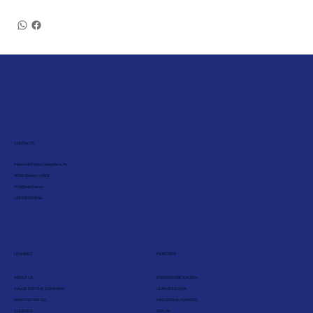
CONTACTS
Piazza di Porta Castiglione, 14
40136, Bologna (BO)
info@leanbet.eu
+39 376 210 8166
LEANBET
PERCORSI
ABOUT US
ESPERIENZE KAIZEN
VALUE FOR THE COMPANY
LEAN SIX SIGMA
WHAT DO WE DO
INDUSTRIAL MAKERS
COURSES
PDC-AI