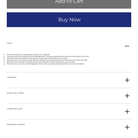
Add to Cart
Buy Now
GOALS
Al termine del corso, i partecipanti saranno in grado di:
Comprendere i principi fondamentali della Lean Thinking applicati ai contesti amministrativi e d’ufficio.
Identificare le principali forme di spreco nei processi informativi e burocratici.
Applicare strumenti lean per l’analisi e il miglioramento dei processi amministrativi (es. PDCA, 5S, TWI).
Semplificare le attività contabili e di reporting attraverso i principi del Lean Accounting.
Promuovere una cultura del miglioramento continuo nei reparti di back office e amministrazione.
CONTENUTI
DURATA DEL CORSO
COURSE DELIVERY
PRESENZA o REMOTO