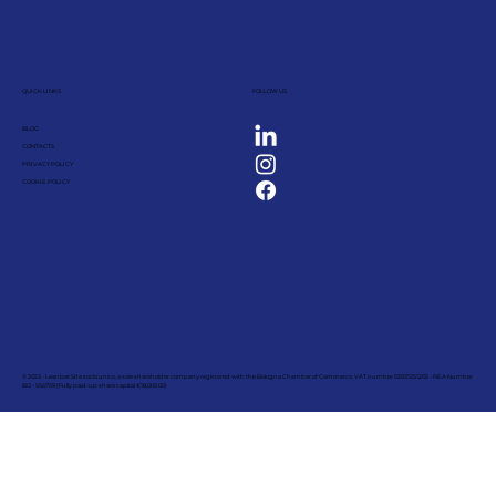
QUICK LINKS
FOLLOW US
BLOG
CONTACTS
PRIVACY POLICY
COOKIE POLICY
© 2023 - Leanbet Srl a socio unico, a sole shareholder company registered with the Bologna Chamber of Commerce, VAT number 03931251205 - REA Number
BO - 556759 (Fully paid-up share capital €18,000.00)