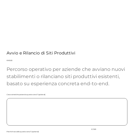
Avvio e Rilancio di Siti Produttivi
Price
€410.00
Percorso operativo per aziende che avviano nuovi
stabilimenti o rilanciano siti produttivi esistenti,
basato su esperienza concreta end-to-end.
Cosa vorresti imparare da questo corso? (optional)
Up
to
500
characters.
0 / 500
Perchè hai scelto questo corso? (optional)