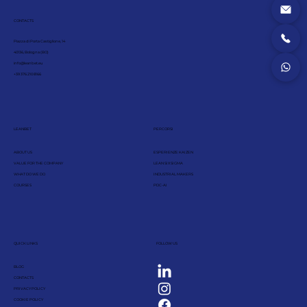
CONTACTS
Piazza di Porta Castiglione, 14
40136, Bologna (BO)
info@leanbet.eu
+39 376 210 8166
LEANBET
PERCORSI
ABOUT US
ESPERIENZE KAIZEN
VALUE FOR THE COMPANY
LEAN SIX SIGMA
WHAT DO WE DO
INDUSTRIAL MAKERS
COURSES
PDC-AI
QUICK LINKS
FOLLOW US
BLOG
CONTACTS
PRIVACY POLICY
COOKIE POLICY