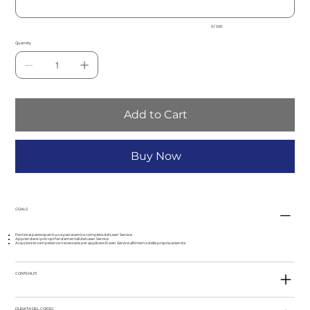
0 / 500
Quantity
Add to Cart
Buy Now
GOALS
Fornire ai partecipanti una panoramica completa del Lean Service
Apprendere i principi fondamentali del Lean Service
Acquisire le competenze necessarie per applicare il Lean Service all'interno della propria azienda
CONTENUTI
DURATA DEL CORSO