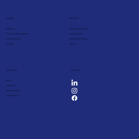
LEANBET
PERCORSI
ABOUT US
ESPERIENZE KAIZEN
VALUE FOR THE COMPANY
LEAN SIX SIGMA
WHAT DO WE DO
INDUSTRIAL MAKERS
COURSES
PDC-AI
QUICK LINKS
FOLLOW US
BLOG
CONTACTS
PRIVACY POLICY
COOKIE POLICY