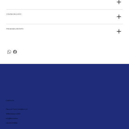
COURSE DELIVERY
PRESENZA o REMOTO
CONTACTS
Piazza di Porta Castiglione, 14
40136, Bologna (BO)
info@leanbet.eu
+39 376 210 8166