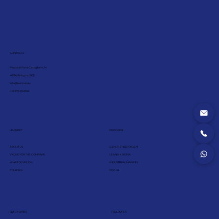
CONTACTS
Piazza di Porta Castiglione, 14
40136, Bologna (BO)
info@leanbet.eu
+39 376 210 8166
LEANBET
PERCORSI
ABOUT US
ESPERIENZE KAIZEN
VALUE FOR THE COMPANY
LEAN SIX SIGMA
WHAT DO WE DO
INDUSTRIAL MAKERS
COURSES
PDC-AI
QUICK LINKS
FOLLOW US