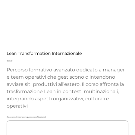
Lean Transformation Internazionale
Price
€410.00
Percorso formativo avanzato dedicato a manager
e team operativi che gestiscono o intendono
avviare siti produttivi all’estero. Il corso affronta la
trasformazione Lean in contesti multinazionali,
integrando aspetti organizzativi, culturali e
operativi
Cosa vorresti imparare da questo corso? (optional)
Up
to
500
characters.