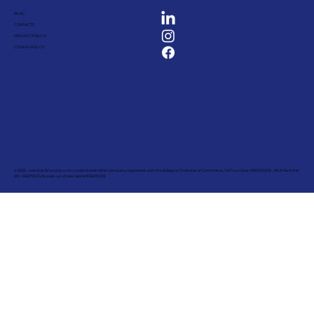
BLOG
CONTACTS
PRIVACY POLICY
COOKIE POLICY
© 2023 - Leanbet Srl a socio unico, a sole shareholder company registered with the Bologna Chamber of Commerce, VAT number 03931251205 - REA Number
BO - 556759 (Fully paid-up share capital €18,000.00)