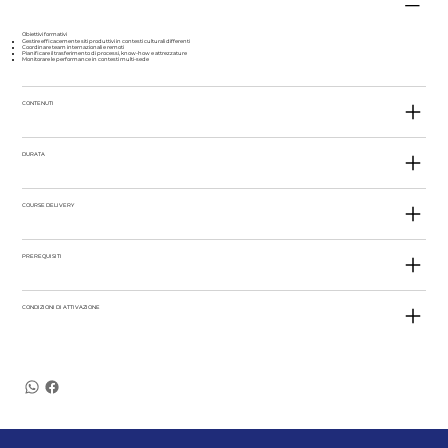
Obiettivi formativi
Gestire efficacemente siti produttivi in contesti culturali differenti
Coordinare team internazionali e remoti
Pianificare il trasferimento di processi, know-how e attrezzature
Monitorare le performance in contesti multi-sede
CONTENUTI
DURATA
COURSE DELIVERY
PREREQUISITI
CONDIZIONI DI ATTIVAZIONE