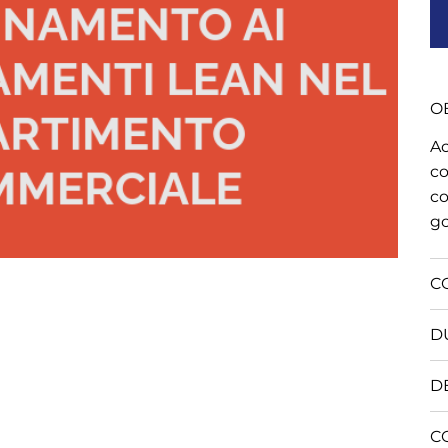
OB
Ac
co
co
go
C
D
D
C