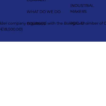
INDUSTRIAL
MAKERS
WHAT DO WE DO
reholder company registered with the Bologna Chamber 
PDC-AI
COURSES
 €18,000.00)