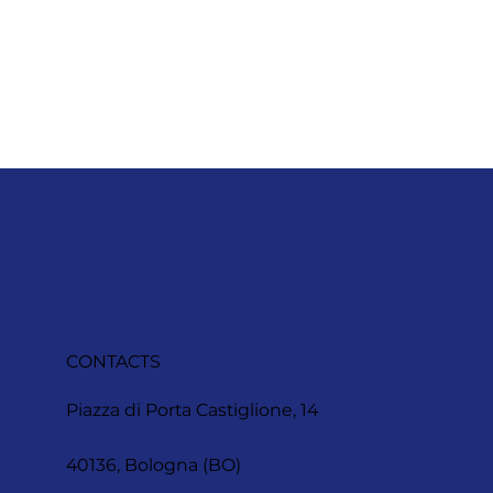
CONTACTS
Piazza di Porta Castiglione, 14
40136, Bologna (BO)