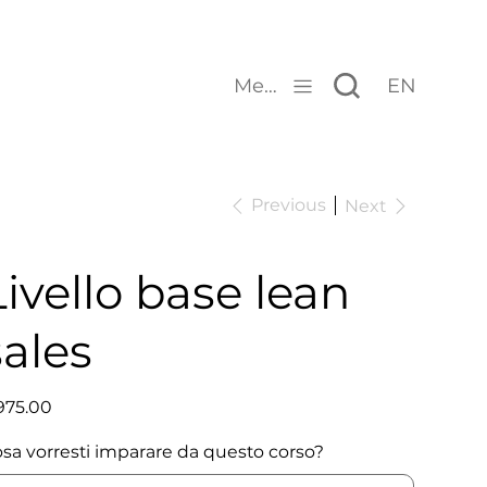
Menu
EN
Previous
Next
Livello base lean
sales
e
975.00
sa vorresti imparare da questo corso?