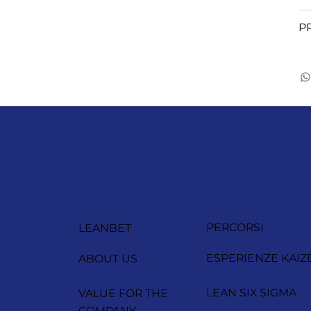
P
PERCORSI
LEANBET
ESPERIENZE KAIZ
ABOUT US
LEAN SIX SIGMA
VALUE FOR THE
COMPANY