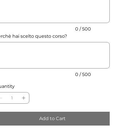
acters.
0 / 500
rchè hai scelto questo corso?
acters.
0 / 500
antity
Add to Cart