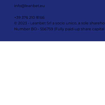
info@leanbet.eu
+39 376 210 8166
© 2023 - Leanbet Srl a socio unico, a sole sha
Number BO - 556759 (Fully paid-up share capital