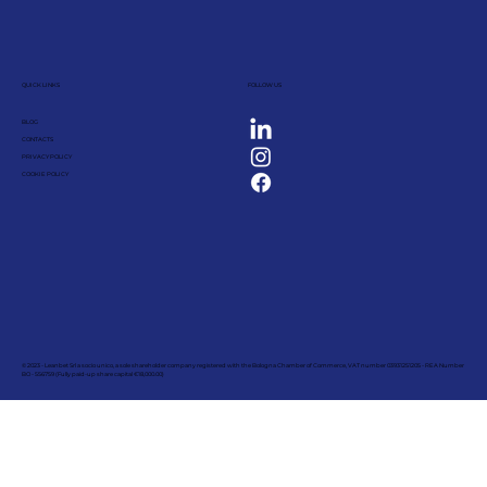
QUICK LINKS
FOLLOW US
BLOG
CONTACTS
PRIVACY POLICY
COOKIE POLICY
© 2023 - Leanbet Srl a socio unico, a sole shareholder company registered with the Bologna Chamber of Commerce, VAT number 03931251205 - REA Number
BO - 556759 (Fully paid-up share capital €18,000.00)