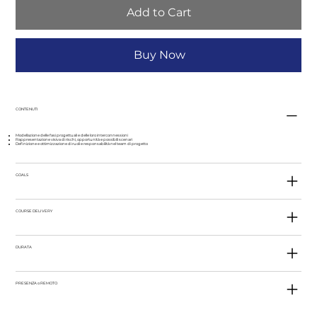
Add to Cart
Buy Now
CONTENUTI
Modellazione delle fasi progettuali e delle loro interconnessioni
Rappresentazione visiva di rischi, opportunità e possibili scenari
Definizione e ottimizzazione di ruoli e responsabilità nel team di progetto
GOALS
COURSE DELIVERY
DURATA
PRESENZA o REMOTO