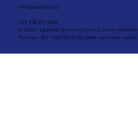
info@leanbet.eu
+39 376 210 8166
© 2023 - Leanbet Srl a socio unico, a sole sha
Number BO - 556759 (Fully paid-up share capital