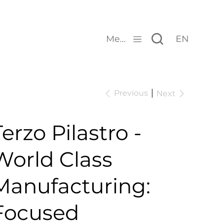
Menu
EN
Previous
Next
Terzo Pilastro -
World Class
Manufacturing:
Focused