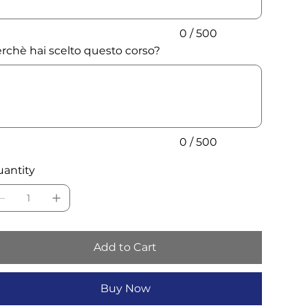
0 / 500
rchè hai scelto questo corso?
acters.
0 / 500
antity
Add to Cart
Buy Now