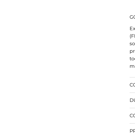
G
Ex
(F
so
pr
to
mo
C
D
C
P