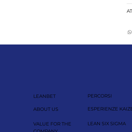
A
PERCORSI
LEANBET
ESPERIENZE KAIZ
ABOUT US
LEAN SIX SIGMA
VALUE FOR THE
COMPANY