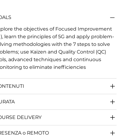
OALS
plore the objectives of Focused Improvement
I), learn the principles of 5G and apply problem-
lving methodologies with the 7 steps to solve
oblems; use Kaizen and Quality Control (QC)
ols, advanced techniques and continuous
nitoring to eliminate inefficiencies
ONTENUTI
URATA
OURSE DELIVERY
RESENZA o REMOTO