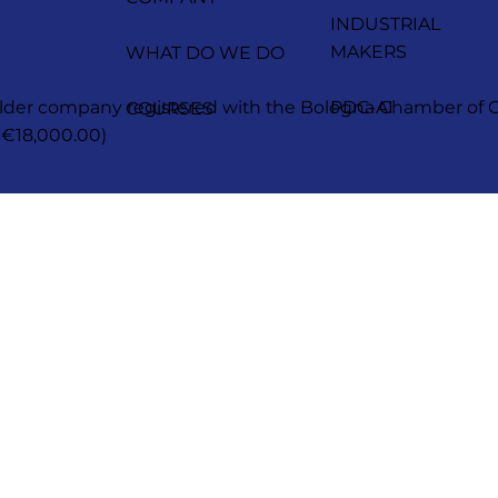
INDUSTRIAL
MAKERS
WHAT DO WE DO
reholder company registered with the Bologna Chamber 
PDC-AI
COURSES
 €18,000.00)