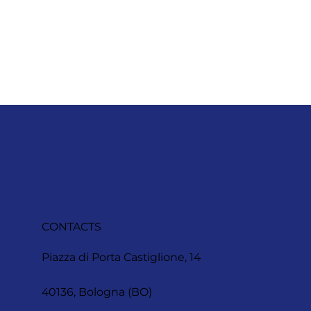
CONTACTS
Piazza di Porta Castiglione, 14
40136, Bologna (BO)