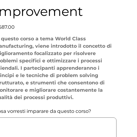
Improvement
e
687.00
 questo corso a tema World Class
nufacturing, viene introdotto il concetto di
glioramento focalizzato per risolvere
oblemi specifici e ottimizzare i processi
iendali. I partecipanti apprenderanno i
incipi e le tecniche di problem solving
rutturato, e strumenti che consentono di
nitorare e migliorare costantemente la
alità dei processi produttivi.
sa vorresti imparare da questo corso?
acters.