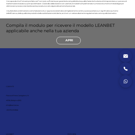
Consapevole che il “si è sempre fatto così” non è più sufficiente per garantire la competitività e la qualità, l'azienda ha deciso di intraprendere un percorso di
trasformazione basato sui principi del Kaizen. Grazie alla collaborazione con Leanbet, Emodial ha implementato numerosi strumenti e metodologie per
ottimizzare i processi, standardizzare le procedure e coinvolgere attivamente il personale.
I risultati ottenuti dimostrano come l'adozione di un approccio sistematico al miglioramento continuo possa portare a un significativo aumento
dell'efficienza, della qualità dei prodotti e della soddisfazione del cliente, anche in un settore altamente regolamentato come quello biomedico.
Compila il modulo per ricevere il modello LEANBET
applicabile anche nella tua azienda
APRI
CONTATTI
Piazza di Porta Castiglione, 14
40136, Bologna (BO)
info@leanbet.eu
+39 376 210 8166
LEANBET
PERCORSI