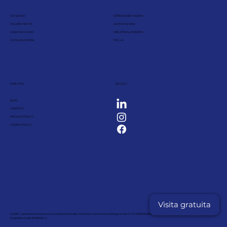
CHI SIAMO
ESPERIENZE KAIZEN
VALORE PER TE
LEAN SIX SIGMA
COSA FACCIAMO
INDUSTRIAL MAKERS
CATALOGO CORSI
PDC-AI
LINK UTILI
SEGUICI
BLOG
CONTATTI
PRIVACY POLICY
COOKIE POLICY
Visita gratuita
© 2023 - Leanbet Srl a socio unico, società iscritta alla Camera di Commercio di Bologna con P.IVA 03931251205 - Numero REA BO - 556759
(Capitale sociale 18.000,00 i.v.)