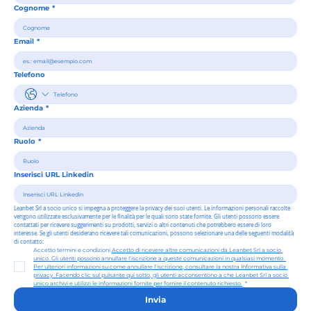
Cognome
*
Email
*
Telefono
Azienda
*
Ruolo
*
Inserisci URL Linkedin
Leanbet Srl a socio unico si impegna a proteggere la privacy dei suoi utenti. Le informazioni personali raccolte 
vengono utilizzate esclusivamente per le finalità per le quali sono state fornite. Gli utenti possono essere 
contattati per ricevere suggerimenti su prodotti, servizi o altri contenuti che potrebbero essere di loro 
interesse. Se gli utenti desiderano ricevere tali comunicazioni, possono selezionare una delle seguenti modalità 
di contatto:
Accetto termini e condizioni 
Accetto di ricevere altre comunicazioni da Leanbet Srl a socio 
unico. Gli utenti possono annullare l'iscrizione a queste comunicazioni in qualsiasi momento. 
Per ulteriori informazioni su come annullare l'iscrizione, consultare la nostra Informativa sulla 
privacy. Facendo clic sul pulsante qui sotto, gli utenti acconsentono a che Leanbet Srl a socio 
unico archivi e utilizzi le informazioni fornite per fornire il contenuto richiesto.
*
Invia