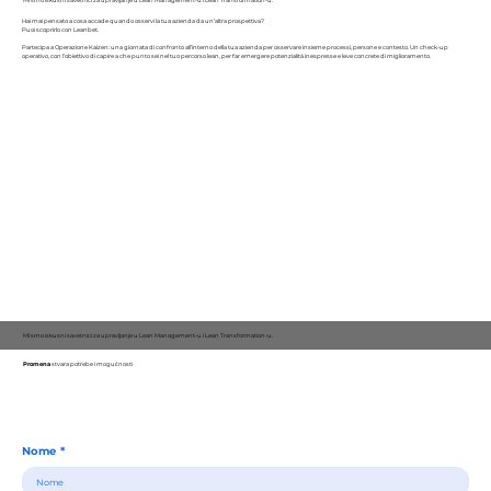
Hai mai pensato a cosa accade quando osservi la tua azienda da un’altra prospettiva?
Puoi scoprirlo con Leanbet.
Partecipa a Operazione Kaizen: una giornata di confronto all’interno della tua azienda per osservare insieme processi, persone e contesto. Un check-up
operativo, con l’obiettivo di capire a che punto sei nel tuo percorso lean, per far emergere potenzialità inespresse e leve concrete di miglioramento.
Mi smo iskusni savetnici za upravljanje u Lean Management-u i Lean Transformation-u.
Promena
stvara potrebe i mogućnosti
Nome
*