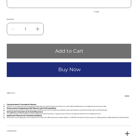
0 / 500
Quantity
Add to Cart
Buy Now
OBIETTIVI
Comprendere il Concetto di Hansei:
Fornire una comprensione approfondita del concetto di Hansei e del suo ruolo nell'autoriflessione e miglioramento personale.
Promuovere l'Integrazione dell'Hansei nella Vita Lavorativa:
Guidare i partecipanti nell'integrazione dell'Hansei come pratica quotidiana per stimolare la crescita individuale e professionale.
Sviluppare Competenze di Autoriflessione:
Insegnare tecniche pratiche di autoriflessione per favorire un approccio continuo di apprendimento e miglioramento.
Applicare l'Hansei nel Contesto Lavorativo:
Illustrare come applicare concretamente l'Hansei nella risoluzione dei problemi, nell'ottimizzazione dei processi e nella gestione delle relazioni professionali.
CONTENUTI