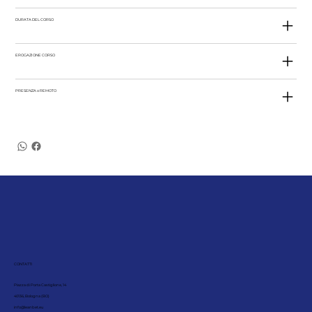
DURATA DEL CORSO
EROGAZIONE CORSO
PRESENZA o REMOTO
CONTATTI
Piazza di Porta Castiglione, 14
40136, Bologna (BO)
info@leanbet.eu