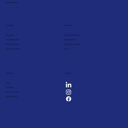
+39 376 210 8166
LEANBET
PERCORSI
CHI SIAMO
ESPERIENZE KAIZEN
VALORE PER TE
LEAN SIX SIGMA
COSA FACCIAMO
INDUSTRIAL MAKERS
CATALOGO CORSI
PDC-AI
LINK UTILI
SEGUICI
BLOG
CONTATTI
PRIVACY POLICY
COOKIE POLICY