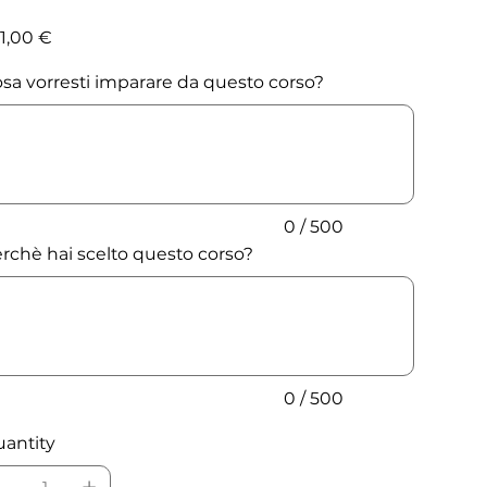
e
1,00 €
sa vorresti imparare da questo corso?
acters.
0 / 500
rchè hai scelto questo corso?
acters.
0 / 500
antity