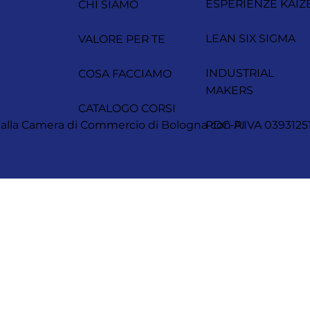
ESPERIENZE KAIZ
CHI SIAMO
LEAN SIX SIGMA
VALORE PER TE
INDUSTRIAL
COSA FACCIAMO
MAKERS
CATALOGO CORSI
itta alla Camera di Commercio di Bologna con P.IVA 0393
PDC-AI