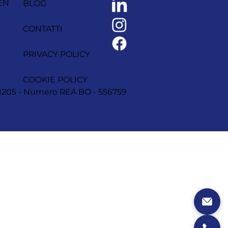
EN
BLOG
CONTATTI
PRIVACY POLICY
COOKIE POLICY
1251205 - Numero REA BO - 556759