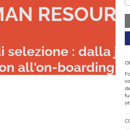
OB
Fo
co
de
fu
ot
C