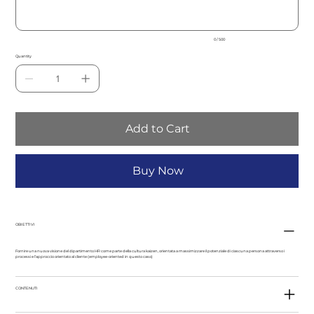
0 / 500
Quantity
Add to Cart
Buy Now
OBIETTIVI
Fornire una nuova visione del dipartimento HR come parte della cultura kaizen, orientata a massimizzare il potenziale di ciascuna persona attraverso i
processi e l’approccio orientato al cliente (employee-oriented in questo caso)
CONTENUTI