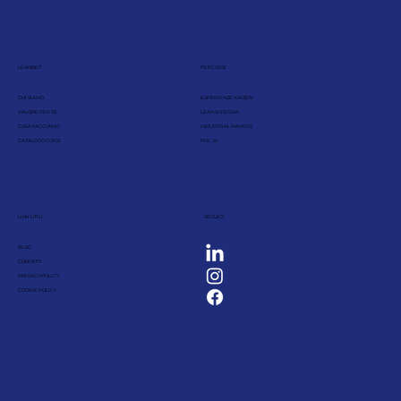
LEANBET
PERCORSI
CHI SIAMO
ESPERIENZE KAIZEN
VALORE PER TE
LEAN SIX SIGMA
COSA FACCIAMO
INDUSTRIAL MAKERS
CATALOGO CORSI
PDC-AI
LINK UTILI
SEGUICI
BLOG
CONTATTI
PRIVACY POLICY
COOKIE POLICY