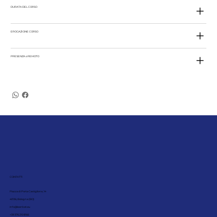
DURATA DEL CORSO
EROGAZIONE CORSO
PRESENZA o REMOTO
CONTATTI
Piazza di Porta Castiglione, 14
40136, Bologna (BO)
info@leanbet.eu
+39 376 210 8166