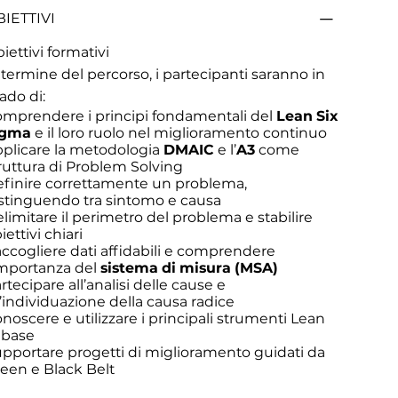
IETTIVI
iettivi formativi
 termine del percorso, i partecipanti saranno in
ado di:
mprendere i principi fondamentali del
Lean Six
igma
e il loro ruolo nel miglioramento continuo
plicare la metodologia
DMAIC
e l’
A3
come
ruttura di Problem Solving
finire correttamente un problema,
stinguendo tra sintomo e causa
limitare il perimetro del problema e stabilire
iettivi chiari
ccogliere dati affidabili e comprendere
importanza del
sistema di misura (MSA)
rtecipare all’analisi delle cause e
l’individuazione della causa radice
noscere e utilizzare i principali strumenti Lean
 base
pportare progetti di miglioramento guidati da
een e Black Belt