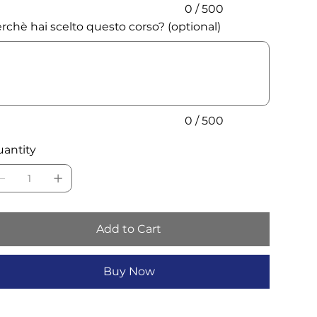
0 / 500
rchè hai scelto questo corso? (optional)
acters.
0 / 500
antity
Add to Cart
Buy Now