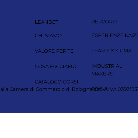
PERCORSI
LEANBET
ESPERIENZE KAIZ
CHI SIAMO
LEAN SIX SIGMA
VALORE PER TE
INDUSTRIAL
COSA FACCIAMO
MAKERS
CATALOGO CORSI
itta alla Camera di Commercio di Bologna con P.IVA 0393
PDC-AI