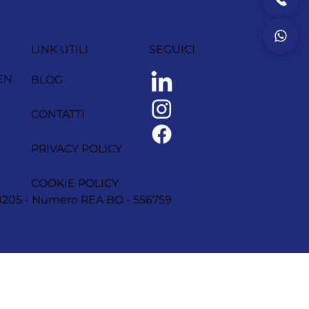
LINK UTILI
SEGUICI
EN
BLOG
CONTATTI
PRIVACY POLICY
COOKIE POLICY
1251205 - Numero REA BO - 556759