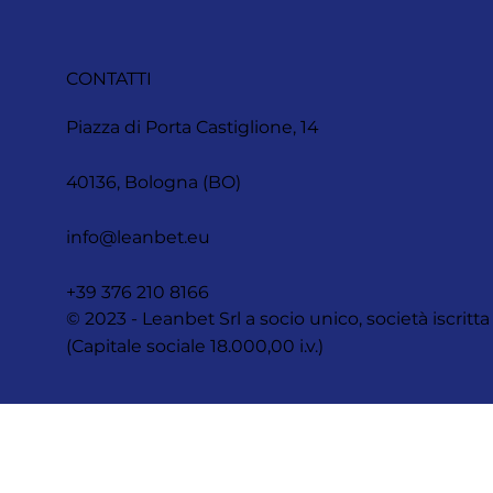
CONTATTI
Piazza di Porta Castiglione, 14
40136, Bologna (BO)
info@leanbet.eu
+39 376 210 8166
© 2023 - Leanbet Srl a socio unico, società iscr
(Capitale sociale 18.000,00 i.v.)