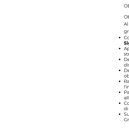
OB
Ob
Al
gr
Co
S
Ap
st
De
di
De
ob
Ra
l’
Pa
al
Co
di
Su
Gr