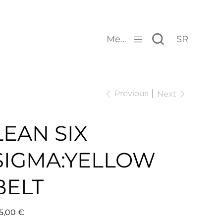
Menu
SR
Previous
Next
LEAN SIX
SIGMA:YELLOW
BELT
e
5,00 €