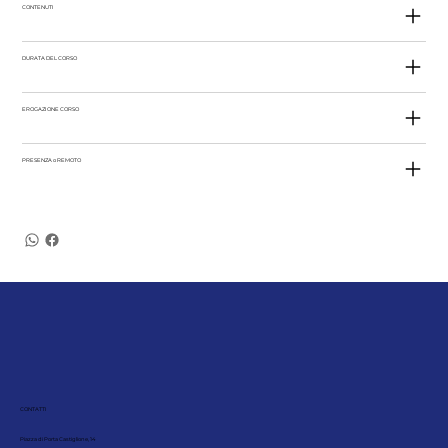
CONTENUTI
DURATA DEL CORSO
EROGAZIONE CORSO
PRESENZA o REMOTO
CONTATTI
Piazza di Porta Castiglione, 14