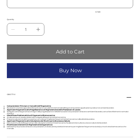
0 / 500
Quantity
Add to Cart
Buy Now
OBIETTIVI
Comprendere i Principi e i Concetti dell'Ergonomia:
Illustrare in maniera approfondita i principi e i concetti fondamentali dell'ergonomia e la loro applicazione pratica nei contesti lavorativi.
Applicare l'Ergonomia alla Progettazione e al Miglioramento delle Postazioni di Lavoro:
Spiegare come l'ergonomia si integri nella progettazione e nell'ottimizzazione di postazioni di lavoro e ambienti lavorativi, senza fare riferimenti normativi
specifici.
Identificare Problematiche di Ergonomia Biomeccanica:
Analizzare le principali problematiche legate all'ergonomia biomeccanica.
Proporre soluzioni pratiche e esempi concreti per migliorare l'ergonomia biomeccanica nelle attività lavorative.
Applicare l'Ergonomia alla Valutazione dei Rischi per la Sicurezza e Salute:
Descrivere il ruolo dell'ergonomia nella valutazione dei rischi biomeccanici, focalizzandosi sulla sicurezza e salute dei lavoratori.
Prioritizzare Interventi di Miglioramento Ergonomico:
Dati esempi di processi di lavoro o di postazioni, individuare le priorità di intervento per migliorare l'ergonomia sia dal punto di vista biomeccanico che
mentale.