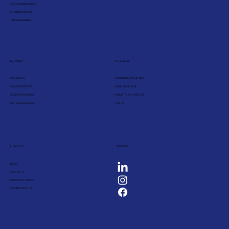
40136, Bologna (BO)
info@leanbet.eu
+39 376 210 8166
LEANBET
PERCORSI
CHI SIAMO
ESPERIENZE KAIZEN
VALORE PER TE
LEAN SIX SIGMA
COSA FACCIAMO
INDUSTRIAL MAKERS
CATALOGO CORSI
PDC-AI
LINK UTILI
SEGUICI
BLOG
CONTATTI
PRIVACY POLICY
COOKIE POLICY