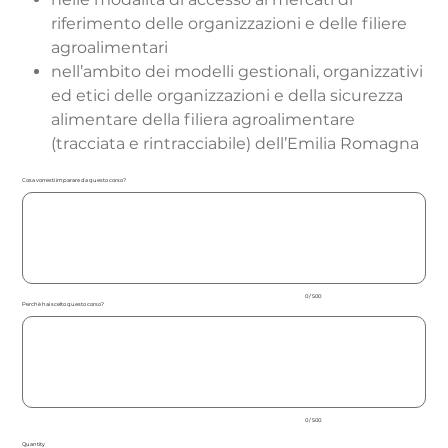
riferimento delle organizzazioni e delle filiere
agroalimentari
nell’ambito dei modelli gestionali, organizzativi
ed etici delle organizzazioni e della sicurezza
alimentare della filiera agroalimentare
(tracciata e rintracciabile) dell’Emilia Romagna
Cosa vorresti imparare da questo corso?
Up
to
500
characters.
0 / 500
Perchè hai scelto questo corso?
Up
to
500
characters.
0 / 500
Quantity