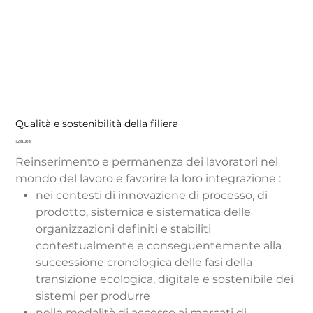
Qualità e sostenibilità della filiera
Price
1.218,00 €
Reinserimento e permanenza dei lavoratori nel
mondo del lavoro e favorire la loro integrazione :
nei contesti di innovazione di processo, di
prodotto, sistemica e sistematica delle
organizzazioni definiti e stabiliti
contestualmente e conseguentemente alla
successione cronologica delle fasi della
transizione ecologica, digitale e sostenibile dei
sistemi per produrre
nelle modalità di accesso ai mercati di