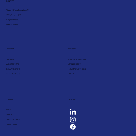
CONTATTI
Piazza di Porta Castiglione, 14
40136, Bologna (BO)
info@leanbet.eu
+39 376 210 8166
LEANBET
PERCORSI
CHI SIAMO
ESPERIENZE KAIZEN
VALORE PER TE
LEAN SIX SIGMA
COSA FACCIAMO
INDUSTRIAL MAKERS
CATALOGO CORSI
PDC-AI
LINK UTILI
SEGUICI
BLOG
CONTATTI
PRIVACY POLICY
COOKIE POLICY