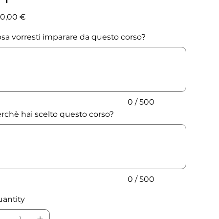
e
0,00 €
sa vorresti imparare da questo corso?
acters.
0 / 500
rchè hai scelto questo corso?
acters.
0 / 500
antity