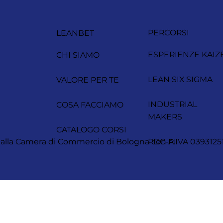
PERCORSI
LEANBET
ESPERIENZE KAIZ
CHI SIAMO
LEAN SIX SIGMA
VALORE PER TE
INDUSTRIAL
COSA FACCIAMO
MAKERS
CATALOGO CORSI
itta alla Camera di Commercio di Bologna con P.IVA 0393
PDC-AI