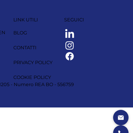
LINK UTILI
SEGUICI
EN
BLOG
CONTATTI
PRIVACY POLICY
COOKIE POLICY
1251205 - Numero REA BO - 556759