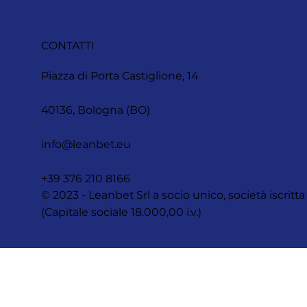
CONTATTI
Piazza di Porta Castiglione, 14
40136, Bologna (BO)
info@leanbet.eu
+39 376 210 8166
© 2023 - Leanbet Srl a socio unico, società iscr
(Capitale sociale 18.000,00 i.v.)