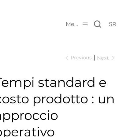
Menu
SR
Previous
Next
Tempi standard e
costo prodotto : un
approccio
operativo