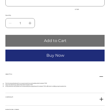
0 / 500
Quantity
Add to Cart
Buy Now
OBIETTIVI
Fornire ai partecipanti una panoramica completa del metodo TWI
Apprendere le quattro fasi del metodo TWI
Acquisire le competenze necessarie per applicare il metodo TWI all'interno della propria azienda
CONTENUTI
DURATA DEL CORSO