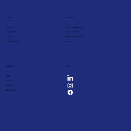
LEANBET
PERCORSI
CHI SIAMO
ESPERIENZE KAIZEN
VALORE PER TE
LEAN SIX SIGMA
COSA FACCIAMO
INDUSTRIAL MAKERS
CATALOGO CORSI
PDC-AI
LINK UTILI
SEGUICI
BLOG
CONTATTI
PRIVACY POLICY
COOKIE POLICY