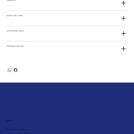
CONTENUTI
DURATA DEL CORSO
EROGAZIONE CORSO
PRESENZA o REMOTO
CONTATTI
Piazza di Porta Castiglione, 14