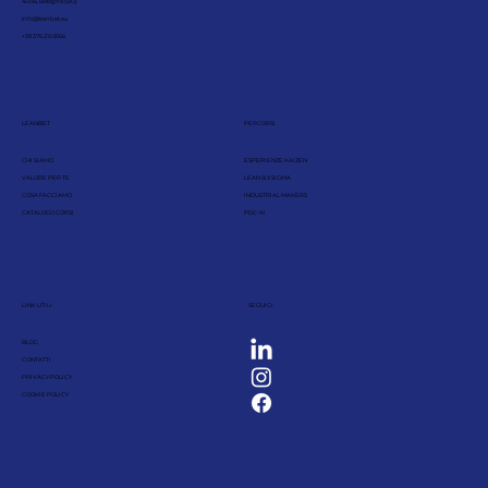
40136, Bologna (BO)
info@leanbet.eu
+39 376 210 8166
LEANBET
PERCORSI
CHI SIAMO
ESPERIENZE KAIZEN
VALORE PER TE
LEAN SIX SIGMA
COSA FACCIAMO
INDUSTRIAL MAKERS
CATALOGO CORSI
PDC-AI
LINK UTILI
SEGUICI
BLOG
CONTATTI
PRIVACY POLICY
COOKIE POLICY