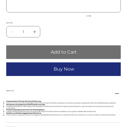
0 / 500
Quantity
Add to Cart
Buy Now
OBIETTIVI
Comprendere i Principi del Visual Planning:
Fornire una comprensione dettagliata dei principi fondamentali del visual planning e del suo impatto sulla gestione efficiente delle attività quotidiane.
Sviluppare Competenze di Pianificazione Visuale:
Guidare i partecipanti nello sviluppo di competenze pratiche per pianificare e organizzare le attività in modo visuale per aumentare la chiarezza e la
produttività.
Implementare Strumenti Visivi di Pianificazione:
Insegnare l'applicazione di strumenti visivi efficaci per la pianificazione quotidiana, tra cui grafici, tabelle e altri metodi visivi.
Favorire una Gestione Aggiornata e Dinamica:
Promuovere una gestione dinamica e aggiornata delle attività attraverso l'uso costante di tecniche visive per una comunicazione chiara e tempestiva.