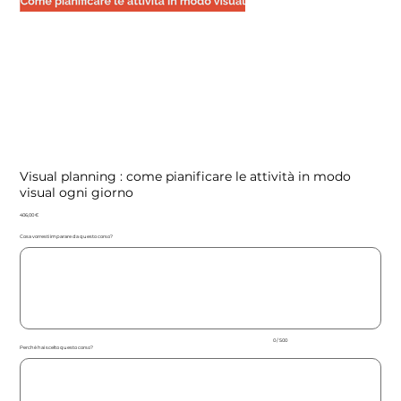
Visual planning : come pianificare le attività in modo
visual ogni giorno
Price
406,00 €
Cosa vorresti imparare da questo corso?
Up
to
500
characters.
0 / 500
Perchè hai scelto questo corso?
Up
to
500
characters.