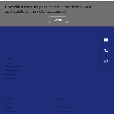
Compila il modulo per ricevere il modello LEANBET
applicabile anche nella tua azienda
APRI
CONTATTI
Piazza di Porta Castiglione, 14
40136, Bologna (BO)
info@leanbet.eu
+39 376 210 8166
LEANBET
PERCORSI
CHI SIAMO
ESPERIENZE KAIZEN
VALORE PER TE
LEAN SIX SIGMA