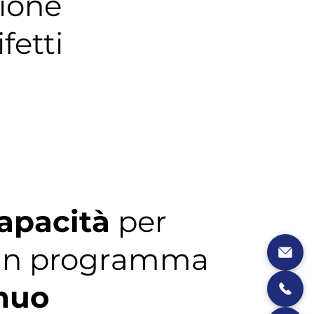
zione
ifetti
capacità
per
n programma
nuo