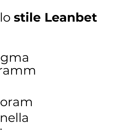
lo
stile Leanbet
Sigma
gramm
ioram
nella