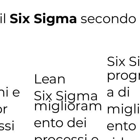
il
Six Sigma
secondo 
Six 
pro
Lean
hi e
a di
Six Sigma
miglioram
or
migl
ento dei
ssi
ento 
processi e