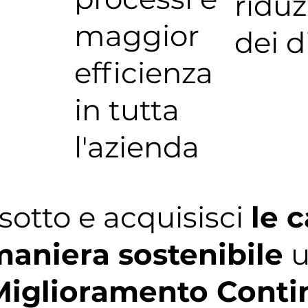
ridu
maggior
dei d
efficienza
in tutta
l'azienda
sotto e acquisisci
le 
aniera sostenibile
u
Miglioramento Conti