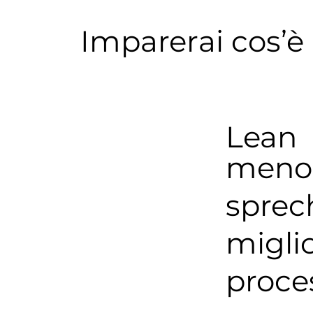
Imparerai cos’è 
Lean
meno
sprec
migli
proce