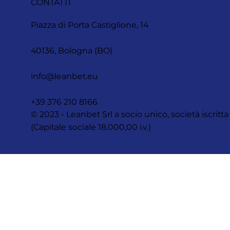
CONTATTI
Piazza di Porta Castiglione, 14
40136, Bologna (BO)
info@leanbet.eu
+39 376 210 8166
© 2023 - Leanbet Srl a socio unico, società iscr
(Capitale sociale 18.000,00 i.v.)