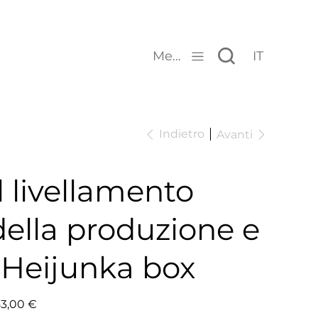
Menu
IT
Indietro
Avanti
Il livellamento
della produzione e
l'Heijunka box
zzo
3,00 €