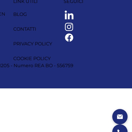
LINK UTILI
SEGUICI
EN
BLOG
CONTATTI
PRIVACY POLICY
COOKIE POLICY
1251205 - Numero REA BO - 556759