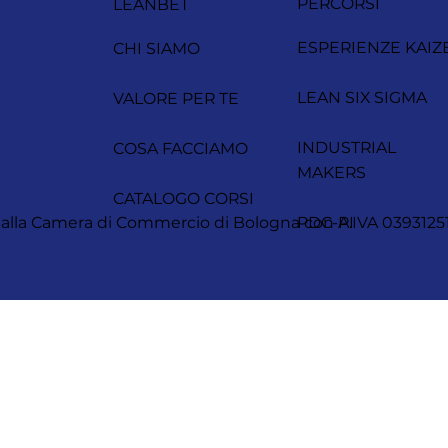
PERCORSI
LEANBET
ESPERIENZE KAIZ
CHI SIAMO
LEAN SIX SIGMA
VALORE PER TE
INDUSTRIAL
COSA FACCIAMO
MAKERS
CATALOGO CORSI
itta alla Camera di Commercio di Bologna con P.IVA 0393
PDC-AI