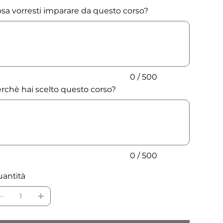
sa vorresti imparare da questo corso?
o
tteri.
0 / 500
rchè hai scelto questo corso?
o
tteri.
0 / 500
antità