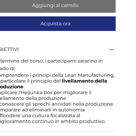
Aggiungi al carrello
Acquista ora
IETTIVI
 termine del corso, i partecipanti saranno in
ado di:
mprendere i principi della Lean Manufacturing,
 particolare il principio del
livellamento della
roduzione
plicare l'Heijunka box per migliorare il
vellamento della produzione
conoscere gli sprechi annidati nella produzione
imparare ad eliminarli in autonomia
ffondere una cultura focalizzata al
glioramento continuo in ambito produttivo