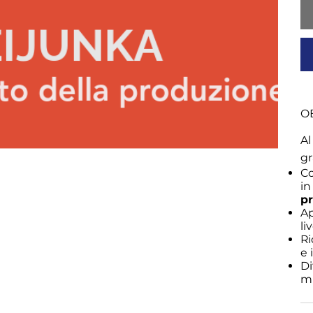
OB
Al
gr
Co
in
p
Ap
li
Ri
e 
Di
mi