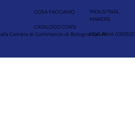
INDUSTRIAL
COSA FACCIAMO
MAKERS
CATALOGO CORSI
itta alla Camera di Commercio di Bologna con P.IVA 0393
PDC-AI