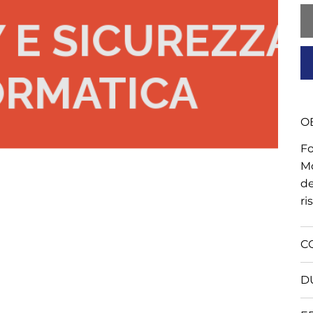
OB
Fo
Mo
de
ri
C
D