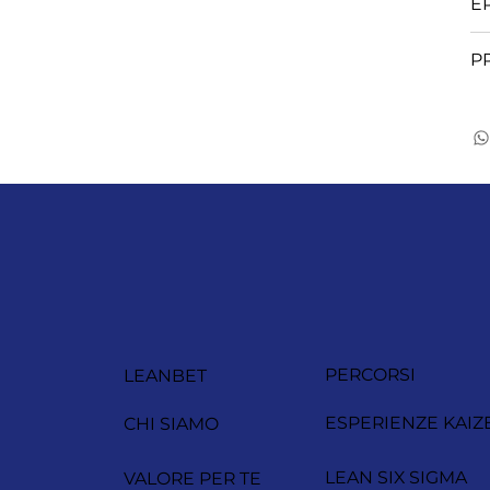
E
P
PERCORSI
LEANBET
ESPERIENZE KAIZ
CHI SIAMO
LEAN SIX SIGMA
VALORE PER TE