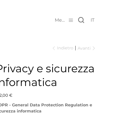
Menu
IT
Indietro
Avanti
Privacy e sicurezza
informatica
zzo
2,00 €
PR - General Data Protection Regulation e
curezza informatica