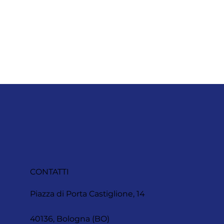
CONTATTI
Piazza di Porta Castiglione, 14
40136, Bologna (BO)