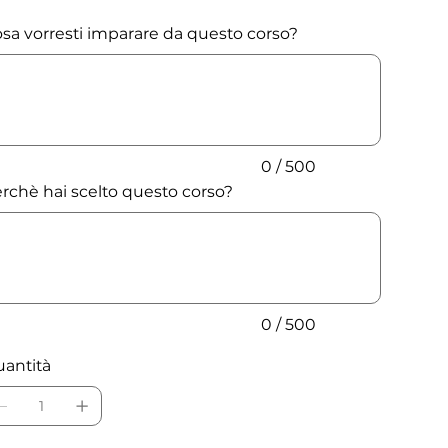
sa vorresti imparare da questo corso?
o
tteri.
0 / 500
rchè hai scelto questo corso?
o
tteri.
0 / 500
antità