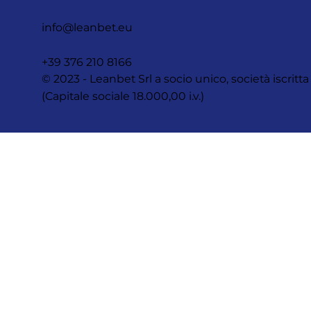
info@leanbet.eu
+39 376 210 8166
© 2023 - Leanbet Srl a socio unico, società iscr
(Capitale sociale 18.000,00 i.v.)