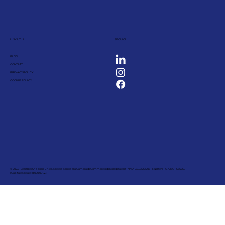
LINK UTILI
SEGUICI
BLOG
CONTATTI
PRIVACY POLICY
COOKIE POLICY
© 2023 - Leanbet Srl a socio unico, società iscritta alla Camera di Commercio di Bologna con P.IVA 03931251205 - Numero REA BO - 556759
(Capitale sociale 18.000,00 i.v.)