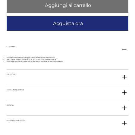
Aggiungi al carrello
Acquista ora
CONTENUTI
Modellazione delle fasi progettuali e delle loro interconnessioni
Rappresentazione visiva di rischi, opportunità e possibili scenari
Definizione e ottimizzazione di ruoli e responsabilità nel team di progetto
OBIETTIVI
EROGAZIONE CORSO
DURATA
PRESENZA o REMOTO