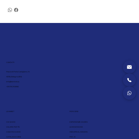
CONTATTI
Piazza di Porta Castiglione, 14
40136, Bologna (BO)
info@leanbet.eu
+39 376 210 8166
LEANBET
PERCORSI
CHI SIAMO
ESPERIENZE KAIZEN
VALORE PER TE
LEAN SIX SIGMA
COSA FACCIAMO
INDUSTRIAL MAKERS
CATALOGO CORSI
PDC-AI